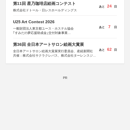
第11回 星乃珈琲店絵画コンテスト
24
あと
日
株式会社ドトール・日レスホールディングス
U25 Art Contest 2026
7
あと
日
一般財団法人東京都ユース・ホステル協会
｢すみだの夢応援助成金｣交付対象事業
すみだ五彩の芸術祭 連携企画
第36回 全日本アートサロン絵画大賞展
62
あと
日
全日本アートサロン絵画大賞展実行委員会、産経新聞社
共催：株式会社サクラクレパス、株式会社ターレンスジャ
パン、サクラアートサロン、株式会社アムス
PR