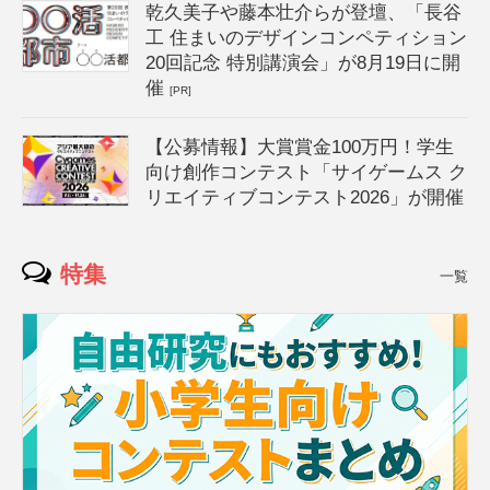
乾久美子や藤本壮介らが登壇、「長谷
工 住まいのデザインコンペティション
20回記念 特別講演会」が8月19日に開
催
[PR]
【公募情報】大賞賞金100万円！学生
向け創作コンテスト「サイゲームス ク
リエイティブコンテスト2026」が開催
特集
一覧