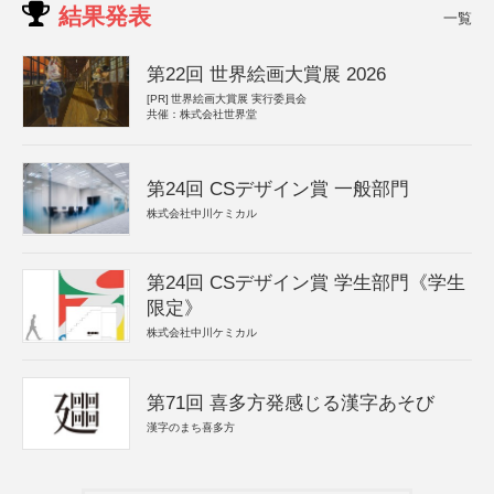
結果発表
一覧
第22回 世界絵画大賞展 2026
[PR]
世界絵画大賞展 実行委員会
共催：株式会社世界堂
第24回 CSデザイン賞 一般部門
株式会社中川ケミカル
第24回 CSデザイン賞 学生部門《学生
限定》
株式会社中川ケミカル
第71回 喜多方発感じる漢字あそび
漢字のまち喜多方