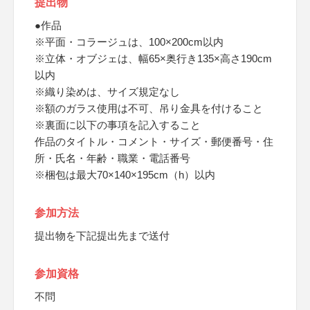
提出物
●作品
※平面・コラージュは、100×200cm以内
※立体・オブジェは、幅65×奥行き135×高さ190cm
以内
※織り染めは、サイズ規定なし
※額のガラス使用は不可、吊り金具を付けること
※裏面に以下の事項を記入すること
作品のタイトル・コメント・サイズ・郵便番号・住
所・氏名・年齢・職業・電話番号
※梱包は最大70×140×195cm（h）以内
参加方法
提出物を下記提出先まで送付
参加資格
不問