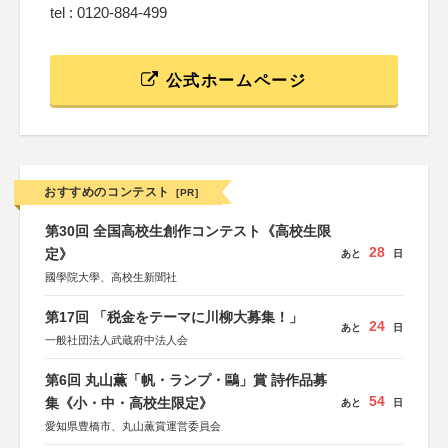
tel : 0120-884-499
公式ホームページ
おすすめのコンテスト
[PR]
第30回 全国高校生創作コンテスト《高校生限
28
定》
あと
日
國學院大學、高校生新聞社
第17回 「税金をテーマに川柳大募集！」
24
あと
日
一般社団法人武蔵府中法人会
第6回 丸山薫「帆・ランプ・鷗」賞 詩作品募
54
集《小・中・高校生限定》
あと
日
愛知県豊橋市、丸山薫賞運営委員会