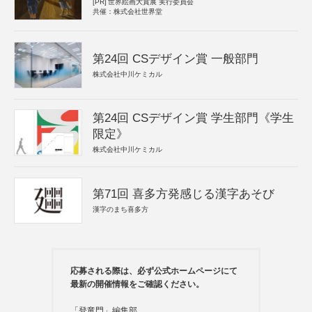
[PR]
世界絵画大賞展 実行委員会
共催：株式会社世界堂
第24回 CSデザイン賞 一般部門
株式会社中川ケミカル
第24回 CSデザイン賞 学生部門《学生
限定》
株式会社中川ケミカル
第71回 喜多方発感じる漢字あそび
漢字のまち喜多方
応募される際は、必ず公式ホームページにて
最新の開催情報をご確認ください。
「登竜門」編集部