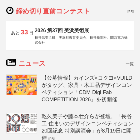
締め切り直前コンテスト
[PR]
2026 第37回 美浜美術展
33
あと
日
福井県美浜町、美浜町教育委員会、福井新聞社、関西電力株
式会社
ニュース
一覧
【公募情報】カインズ×コクヨ×VUILD
がタッグ、家具・木工品デザインコン
ペティション「CDM Digi Fab
COMPETITION 2026」を初開催
乾久美子や藤本壮介らが登壇、「長谷
工 住まいのデザインコンペティション
20回記念 特別講演会」が8月19日に開
催
[PR]