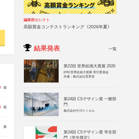
編集部セレクト
高額賞金コンテストランキング《2026年夏》
結果発表
一覧
第22回 世界絵画大賞展 2026
[PR]
世界絵画大賞展 実行委員会
共催：株式会社世界堂
3
日
第24回 CSデザイン賞 一般部
門
5
日
株式会社中川ケミカル
日
第24回 CSデザイン賞 学生部
門《学生限定》