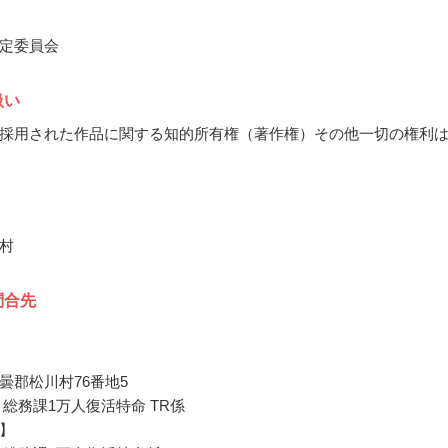
定委員会
扱い
採用された作品に関する知的所有権（著作権）その他一切の権利
村
問合先
曇郡松川村76番地5
 総務課1万人復活特命 TR係
】