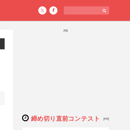
PR
締め切り直前コンテスト
[PR]