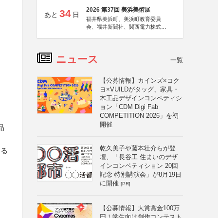
2026 第37回 美浜美術展
34
あと
日
福井県美浜町、美浜町教育委員
会、福井新聞社、関西電力株式会
社
ニュース
一覧
【公募情報】カインズ×コク
ヨ×VUILDがタッグ、家具・
木工品デザインコンペティシ
ョン「CDM Digi Fab
COMPETITION 2026」を初
開催
品
乾久美子や藤本壮介らが登
する
壇、「長谷工 住まいのデザ
インコンペティション 20回
記念 特別講演会」が8月19日
に開催
[PR]
【公募情報】大賞賞金100万
円！学生向け創作コンテスト