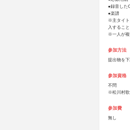
●録音した
●楽譜
※主タイト
入すること
※一人が複
参加方法
提出物を下
参加資格
不問
※松川村歌
参加費
無し