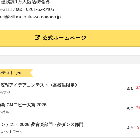
 総務課1万人復活特命係
62-3111 / fax : 0261-62-9405
umei@vill.matsukawa.nagano.jp
公式ホームページ
ンテスト
[PR]
生広報アイデアコンテスト《高校生限定》
3
あと
経済学部
島 CMコピー大賞 2026
7
あと
ム徳島
ンテスト 2026 夢音楽部門・夢ダンス部門
3
あと
スネットワーク