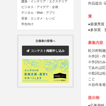
建築・インテリア・エクステリア
作品提出･
ビジネス・アイデア・企画
デジタル・Web・アプリ
賞
音楽・エンタメ・レシピ
●最優秀賞
学生向け
●参加賞 
主催者の皆様へ
募集内容
松川村制施
コンテスト掲載申し込み
※作詞・作
※作詞のみ
であれば応
※歌詞は松
こと
※自作未発
提出物
●応募用紙