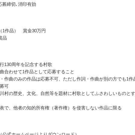
応募締切､消印有効
（1作品） 賞金30万円
賞品
行130周年を記念する村歌
曲合わせて1作品として応募すること
・作曲のみの作品は応募不可、ただし作詞・作曲が別の方でも1作
募可
川村の歴史、文化、自然等を題材に村歌としてふさわしいものと
表で、他者の知的所有権（著作権）を侵害しない作品に限る
（公式ホームページよりダウンロード）