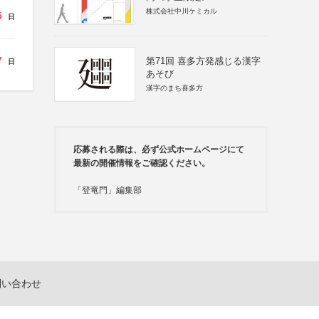
株式会社中川ケミカル
5
日
7
第71回 喜多方発感じる漢字
日
あそび
漢字のまち喜多方
応募される際は、必ず公式ホームページにて
最新の開催情報をご確認ください。
「登竜門」編集部
問い合わせ