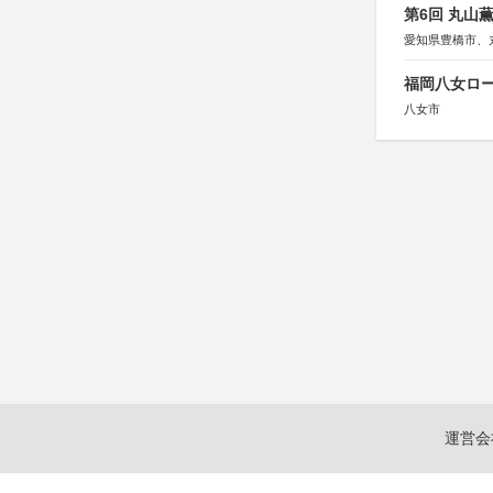
第6回 丸山
愛知県豊橋市、
福岡八女ロ
八女市
運営会