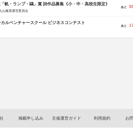
薫「帆・ランプ・鷗」賞 詩作品募集《小・中・高校生限定》
5
あと
丸山薫賞運営委員会
ーカルベンチャースクール ビジネスコンテスト
1
あと
社
掲載申し込み
主催運営ガイド
利用規約
お