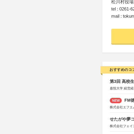
松川村役場
tel : 0261-
mail : tok
おすすめのコ
第3回 高校
嘉悦大学 経営
FM徳
NEW
株式会社エフエ
せたがや夢コ
株式会社フェイ