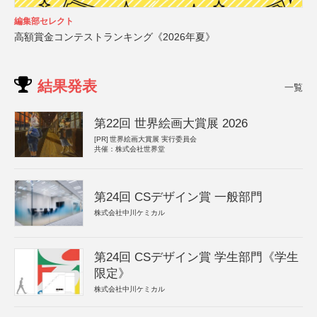
編集部セレクト
高額賞金コンテストランキング《2026年夏》
結果発表
一覧
第22回 世界絵画大賞展 2026
[PR]
世界絵画大賞展 実行委員会
共催：株式会社世界堂
第24回 CSデザイン賞 一般部門
株式会社中川ケミカル
第24回 CSデザイン賞 学生部門《学生
限定》
株式会社中川ケミカル