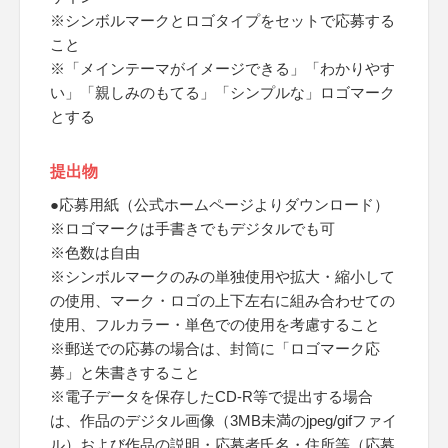
※シンボルマークとロゴタイプをセットで応募する
こと
※「メインテーマがイメージできる」「わかりやす
い」「親しみのもてる」「シンプルな」ロゴマーク
とする
提出物
●応募用紙（公式ホームページよりダウンロード）
※ロゴマークは手書きでもデジタルでも可
※色数は自由
※シンボルマークのみの単独使用や拡大・縮小して
の使用、マーク・ロゴの上下左右に組み合わせての
使用、フルカラー・単色での使用を考慮すること
※郵送での応募の場合は、封筒に「ロゴマーク応
募」と朱書きすること
※電子データを保存したCD-R等で提出する場合
は、作品のデジタル画像（3MB未満のjpeg/gifファイ
ル）および作品の説明・応募者氏名・住所等（応募