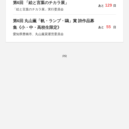
第6回 「絵と言葉のチカラ展」
129
あと
日
「絵と言葉のチカラ展」実行委員会
第6回 丸山薫「帆・ランプ・鷗」賞 詩作品募
55
集《小・中・高校生限定》
あと
日
愛知県豊橋市、丸山薫賞運営委員会
PR