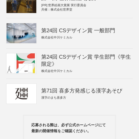
[PR]
世界絵画大賞展 実行委員会
共催：株式会社世界堂
第24回 CSデザイン賞 一般部門
株式会社中川ケミカル
第24回 CSデザイン賞 学生部門《学生
限定》
株式会社中川ケミカル
第71回 喜多方発感じる漢字あそび
漢字のまち喜多方
応募される際は、必ず公式ホームページにて
最新の開催情報をご確認ください。