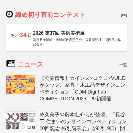
締め切り直前コンテスト
[PR]
2026 第37回 美浜美術展
34
あと
日
福井県美浜町、美浜町教育委員会、福井新聞社、関西電力株
式会社
ニュース
一覧
【公募情報】カインズ×コクヨ×VUILD
がタッグ、家具・木工品デザインコン
ペティション「CDM Digi Fab
COMPETITION 2026」を初開催
乾久美子や藤本壮介らが登壇、「長谷
工 住まいのデザインコンペティション
20回記念 特別講演会」が8月19日に開