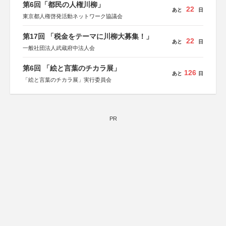
第6回「都民の人権川柳」
22
あと
日
東京都人権啓発活動ネットワーク協議会
第17回 「税金をテーマに川柳大募集！」
22
あと
日
一般社団法人武蔵府中法人会
第6回 「絵と言葉のチカラ展」
126
あと
日
「絵と言葉のチカラ展」実行委員会
PR