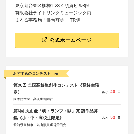
東京都台東区柳橋1-23-4 須賀ビル8階
有限会社ライトリンクミュージック内
まるる事務局「俳句募集」 TR係
公式ホームページ
おすすめのコンテスト
[PR]
第30回 全国高校生創作コンテスト《高校生限
26
定》
あと
日
國學院大學、高校生新聞社
第6回 丸山薫「帆・ランプ・鷗」賞 詩作品募
52
集《小・中・高校生限定》
あと
日
愛知県豊橋市、丸山薫賞運営委員会