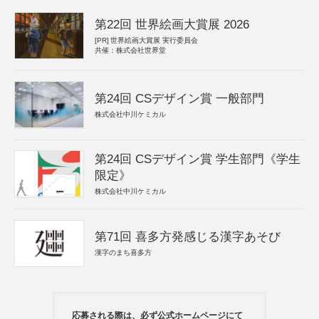
第22回 世界絵画大賞展 2026
[PR]
世界絵画大賞展 実行委員会
共催：株式会社世界堂
第24回 CSデザイン賞 一般部門
株式会社中川ケミカル
第24回 CSデザイン賞 学生部門《学生
限定》
株式会社中川ケミカル
第71回 喜多方発感じる漢字あそび
漢字のまち喜多方
応募される際は、必ず公式ホームページにて