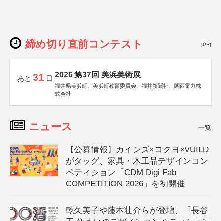
締め切り直前コンテスト
[PR]
2026 第37回 美浜美術展
31
あと
日
福井県美浜町、美浜町教育委員会、福井新聞社、関西電力株
式会社
ニュース
一覧
【公募情報】カインズ×コクヨ×VUILD
がタッグ、家具・木工品デザインコン
ペティション「CDM Digi Fab
COMPETITION 2026」を初開催
乾久美子や藤本壮介らが登壇、「長谷