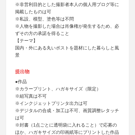
※非営利目的とした撮影者本人の個人用ブログ等に
掲載したものは可
※私設、模型、塗色等は不問
※人物を撮影した場合は肖像権が発生するため、必
ずその方の承諾を得ること
【テーマ】
国内・外にある丸いポストを題材にした暮らしと風
景
提出物
●作品
※カラープリント、ハガキサイズ（限定）
※組写真は不可
※インクジェットプリンタ出力は可
※デジタルの合成・加工は不可、画質調整レタッチ
は可
※封書（1点ごとに透明袋に入れること）で応募の
ほか、ハガキサイズの印画紙等にプリントした作品