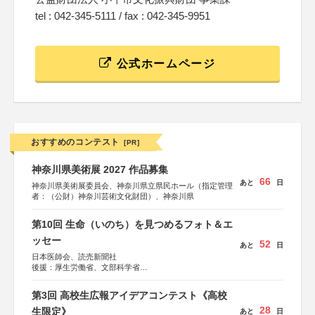
tel : 042-345-5111 / fax : 042-345-9951
公式ホームページ
おすすめのコンテスト
[PR]
神奈川県美術展 2027 作品募集
66
あと
日
神奈川県美術展委員会、神奈川県立県民ホール（指定管理
者：（公財）神奈川芸術文化財団）、神奈川県
第10回 生命（いのち）を見つめるフォト＆エ
ッセー
52
あと
日
日本医師会、読売新聞社
後援：厚生労働省、文部科学省
協賛：東京海上日動火災保険株式会社、東京海上日動あん
しん生命保険株式会社
第3回 高校生広報アイデアコンテスト《高校
28
生限定》
あと
日