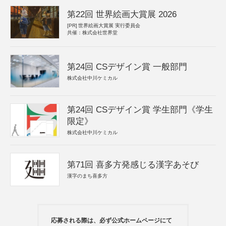
第22回 世界絵画大賞展 2026
[PR]
世界絵画大賞展 実行委員会
共催：株式会社世界堂
第24回 CSデザイン賞 一般部門
株式会社中川ケミカル
第24回 CSデザイン賞 学生部門《学生
限定》
株式会社中川ケミカル
第71回 喜多方発感じる漢字あそび
漢字のまち喜多方
応募される際は、必ず公式ホームページにて