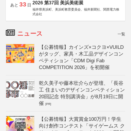
2026 第37回 美浜美術展
33
あと
日
福井県美浜町、美浜町教育委員会、福井新聞社、関西電力株
式会社
ニュース
一覧
【公募情報】カインズ×コクヨ×VUILD
がタッグ、家具・木工品デザインコン
ペティション「CDM Digi Fab
COMPETITION 2026」を初開催
乾久美子や藤本壮介らが登壇、「長谷
工 住まいのデザインコンペティション
20回記念 特別講演会」が8月19日に開
催
[PR]
【公募情報】大賞賞金100万円！学生
向け創作コンテスト「サイゲームス ク