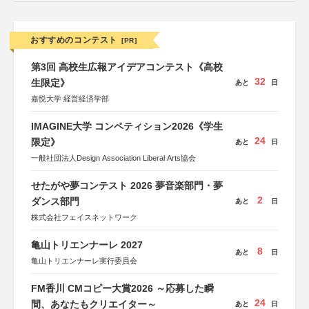
おすすめのコンテスト
[PR]
第3回 高校生広報アイデアコンテスト《高校
32
生限定》
あと
日
嘉悦大学 経営経済学部
IMAGINE大学 コンペティション2026《学生
24
限定》
あと
日
一般社団法人Design Association Liberal Arts協会
せたがや夢コンテスト 2026 夢音楽部門・夢
2
ダンス部門
あと
日
株式会社フェイスネットワーク
亀山トリエンナーレ 2027
8
あと
日
亀山トリエンナーレ実行委員会
FM香川 CMコピー大賞2026 ～応募した瞬
24
間、あなたもクリエイター～
あと
日