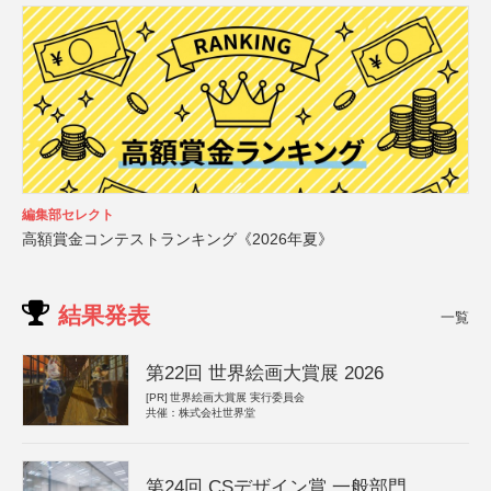
編集部セレクト
高額賞金コンテストランキング《2026年夏》
結果発表
一覧
第22回 世界絵画大賞展 2026
[PR]
世界絵画大賞展 実行委員会
共催：株式会社世界堂
第24回 CSデザイン賞 一般部門