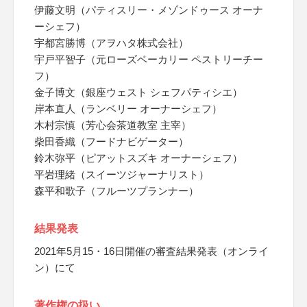
伊藤文明（パティスリー・メゾンドゥース オーナ
ーシェフ）
宇都宮勝博（アヲハタ株式会社）
宇戸平智子（元ローズベーカリー ペストリーチー
フ）
金子博文（銀座ウェスト シェフパティシエ）
岸本直人（ランベリー オーナーシェフ）
木村宗慎（芳心会茶道教室 主宰）
柴田香織（フードナビゲーター）
鈴木弥平（ピアットスズキ オーナーシェフ）
平岩理緒（スイーツジャーナリスト）
森平和歌子（フルーツプランナー）
結果発表
2021年5月15・16日開催の審査結果発表（オンライ
ン）にて
著作権の扱い