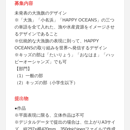
募集内容
未発表の大漁旗のデザイン
※「大漁」「小名浜」「HAPPY OCEANS」の三つ
の単語を全て入れた、漁や水産資源をイメージさせ
るデザインであること
※伝統的な大漁旗の表現に則って、HAPPY
OCEANSの取り組みを世界へ発信するデザイン
※キッズの部は「たいりょう」「おなはま」「ハッ
ピーオーシャンズ」でも可
【部門】
（1）一般の部
（2）キッズの部（小学生以下）
提出物
●作品
※平面表現に限る、立体作品は不可
※デジタルデータで提出の場合は、仕上がりA3サイ
ズ、縦297×横420mm、350dpiのjpegファイルで作成