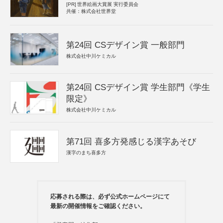
[PR]
世界絵画大賞展 実行委員会
共催：株式会社世界堂
第24回 CSデザイン賞 一般部門
株式会社中川ケミカル
第24回 CSデザイン賞 学生部門《学生
限定》
株式会社中川ケミカル
第71回 喜多方発感じる漢字あそび
漢字のまち喜多方
応募される際は、必ず公式ホームページにて
最新の開催情報をご確認ください。