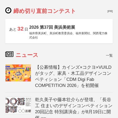
締め切り直前コンテスト
[PR]
2026 第37回 美浜美術展
32
あと
日
福井県美浜町、美浜町教育委員会、福井新聞社、関西電力株
式会社
ニュース
一覧
【公募情報】カインズ×コクヨ×VUILD
がタッグ、家具・木工品デザインコン
ペティション「CDM Digi Fab
COMPETITION 2026」を初開催
乾久美子や藤本壮介らが登壇、「長谷
工 住まいのデザインコンペティション
20回記念 特別講演会」が8月19日に開
催