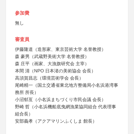
参加費
無し
審査員
伊藤隆道（造形家、東京芸術大学 名誉教授）
森 豪男（武蔵野美術大学 名誉教授）
森 庄平（画家、大漁旗研究会 主宰）
本間 清（NPO 日本渚の美術協会 会長）
高須賀昌志（環境芸術学会 会長）
尾崎精一（国土交通省東北地方整備局小名浜港湾事
務所 所長）
小沼郁亙（小名浜まちづくり市民会議 会長）
野崎 哲（小名浜機船底曳網漁業協同組合 代表理事
組合長）
安部義孝（アクアマリンふくしま 館長）