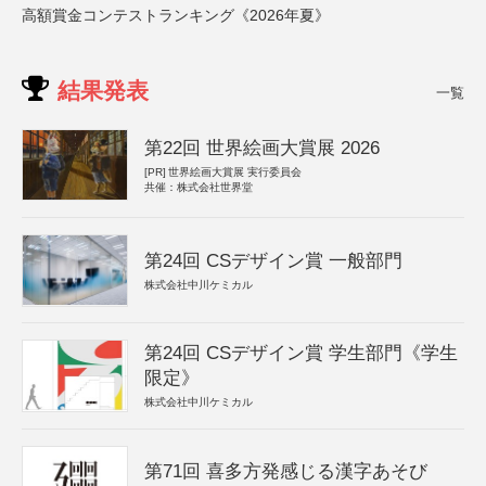
高額賞金コンテストランキング《2026年夏》
結果発表
一覧
第22回 世界絵画大賞展 2026
[PR]
世界絵画大賞展 実行委員会
共催：株式会社世界堂
第24回 CSデザイン賞 一般部門
株式会社中川ケミカル
第24回 CSデザイン賞 学生部門《学生
限定》
株式会社中川ケミカル
第71回 喜多方発感じる漢字あそび