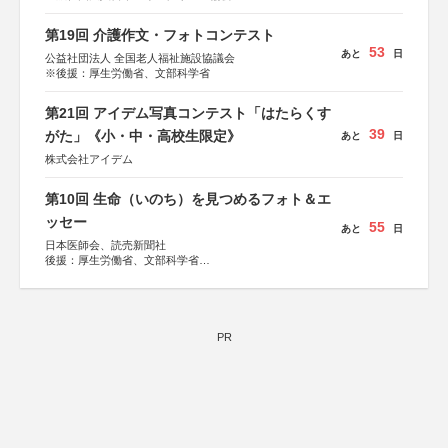
第19回 介護作文・フォトコンテスト
53
あと
日
公益社団法人 全国老人福祉施設協議会
※後援：厚生労働省、文部科学省
第21回 アイデム写真コンテスト「はたらくす
39
がた」《小・中・高校生限定》
あと
日
株式会社アイデム
第10回 生命（いのち）を見つめるフォト＆エ
ッセー
55
あと
日
日本医師会、読売新聞社
後援：厚生労働省、文部科学省
協賛：東京海上日動火災保険株式会社、東京海上日動あん
しん生命保険株式会社
PR