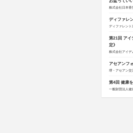
お盆っていい
株式会社日本香
ディファレン
ディファレント
第21回 ア
定》
株式会社アイデ
アセアンフォ
堺・アセアン交
第4回 健康
一般財団法人健