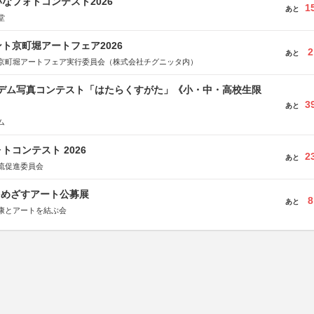
なフォトコンテスト2026
1
あと
堂
ト京町堀アートフェア2026
2
あと
京町堀アートフェア実行委員会（株式会社チグニッタ内）
イデム写真コンテスト「はたらくすがた」《小・中・高校生限
3
あと
ム
トコンテスト 2026
2
あと
流促進委員会
をめざすアート公募展
8
あと
康とアートを結ぶ会