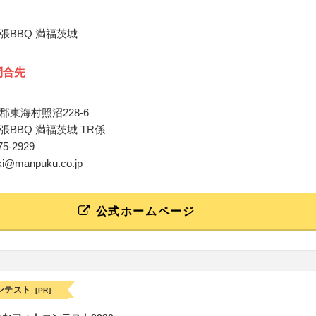
張BBQ 満福茨城
問合先
東海村照沼228-6
BBQ 満福茨城 TR係
575-2929
aki@manpuku.co.jp
公式ホームページ
ンテスト
[PR]