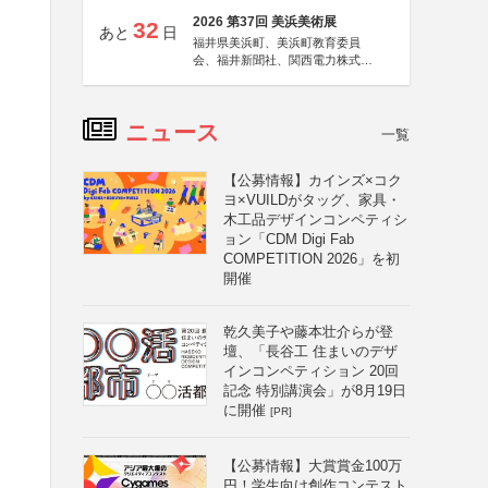
2026 第37回 美浜美術展
32
あと
日
福井県美浜町、美浜町教育委員
会、福井新聞社、関西電力株式会
社
ニュース
一覧
【公募情報】カインズ×コク
ヨ×VUILDがタッグ、家具・
木工品デザインコンペティシ
ョン「CDM Digi Fab
COMPETITION 2026」を初
開催
乾久美子や藤本壮介らが登
壇、「長谷工 住まいのデザ
インコンペティション 20回
記念 特別講演会」が8月19日
に開催
[PR]
【公募情報】大賞賞金100万
円！学生向け創作コンテスト