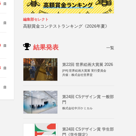
5
日
編集部セレクト
日
高額賞金コンテストランキング《2026年夏》
9
結果発表
日
一覧
第22回 世界絵画大賞展 2026
3
日
[PR]
世界絵画大賞展 実行委員会
共催：株式会社世界堂
日
第24回 CSデザイン賞 一般部
門
株式会社中川ケミカル
第24回 CSデザイン賞 学生部
門《学生限定》