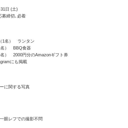
31日 (土)
応募締切､必着
（1名） ランタン
1名） BBQ食器
名） 2000円分のAmazonギフト券
agramにも掲載
ーに関する写真
一眼レフでの撮影不問