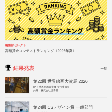
編集部セレクト
高額賞金コンテストランキング《2026年夏》
結果発表
一覧
第22回 世界絵画大賞展 2026
[PR]
世界絵画大賞展 実行委員会
共催：株式会社世界堂
第24回 CSデザイン賞 一般部門