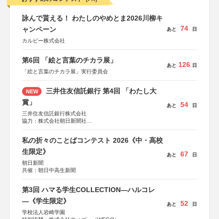
詠んで貰える！ わたしのやめとま2026川柳キ
74
ャンペーン
あと
日
カルビー株式会社
第6回 「絵と言葉のチカラ展」
126
あと
日
「絵と言葉のチカラ展」実行委員会
三井住友信託銀行 第4回 「わたし大
NEW
賞」
54
あと
日
三井住友信託銀行株式会社
協力：株式会社朝日新聞社
後援：日本郵便株式会社
私の折々のことばコンテスト 2026《中・高校
生限定》
67
あと
日
朝日新聞
共催：朝日中高生新聞
第3回 ハマる学生COLLECTION―ハルコレ
―《学生限定》
52
あと
日
学校法人岩崎学園