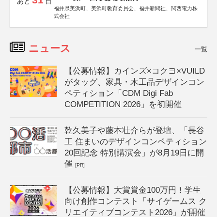
あと
日
福井県美浜町、美浜町教育委員会、福井新聞社、関西電力株
式会社
ニュース
一覧
【公募情報】カインズ×コクヨ×VUILD
がタッグ、家具・木工品デザインコン
ペティション「CDM Digi Fab
COMPETITION 2026」を初開催
乾久美子や藤本壮介らが登壇、「長谷
工 住まいのデザインコンペティション
20回記念 特別講演会」が8月19日に開
催
[PR]
【公募情報】大賞賞金100万円！学生
向け創作コンテスト「サイゲームス ク
リエイティブコンテスト2026」が開催