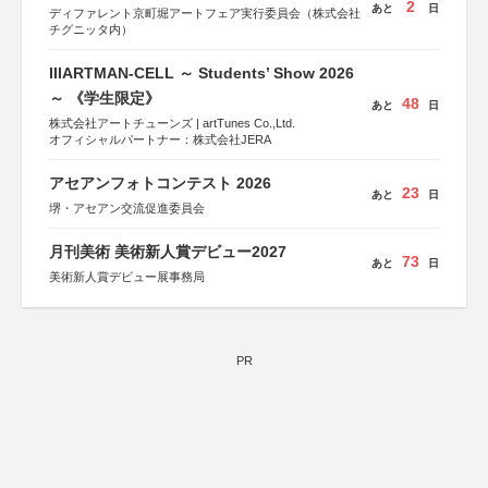
2
あと
日
ディファレント京町堀アートフェア実行委員会（株式会社
チグニッタ内）
IIIARTMAN-CELL ～ Students’ Show 2026
～ 《学生限定》
48
あと
日
株式会社アートチューンズ | artTunes Co.,Ltd.
オフィシャルパートナー：株式会社JERA
アセアンフォトコンテスト 2026
23
あと
日
堺・アセアン交流促進委員会
月刊美術 美術新人賞デビュー2027
73
あと
日
美術新人賞デビュー展事務局
PR