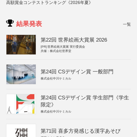
高額賞金コンテストランキング《2026年夏》
結果発表
一覧
第22回 世界絵画大賞展 2026
[PR]
世界絵画大賞展 実行委員会
共催：株式会社世界堂
第24回 CSデザイン賞 一般部門
株式会社中川ケミカル
第24回 CSデザイン賞 学生部門《学生
限定》
株式会社中川ケミカル
第71回 喜多方発感じる漢字あそび