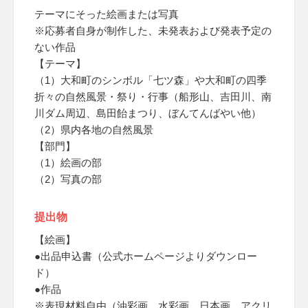
テーマにそった絵画または写真
※応募者自身が制作した、未発表および発表予定の
ない作品
【テーマ】
（1）大和町のシンボル「七ツ森」や大和町の四季
折々の自然風景・祭り・行事（船形山、吉田川、南
川ダム周辺、島田飴まつり、ぼんてんばやい他）
（2）県内各地の自然風景
【部門】
（1）絵画の部
（2）写真の部
提出物
【絵画】
●出品申込書（公式ホームページよりダウンロー
ド）
●作品
※表現材料自由（油彩画、水彩画、日本画、アクリ