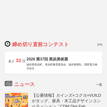
締め切り直前コンテスト
[PR]
2026 第37回 美浜美術展
32
あと
日
福井県美浜町、美浜町教育委員会、福井新聞社、関西電力株
式会社
ニュース
一覧
【公募情報】カインズ×コクヨ×VUILD
がタッグ、家具・木工品デザインコン
ペティション「CDM Digi Fab