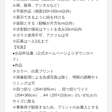
ル画、版画、デジタルなど）
※平面作品（画面150×150cm以内）
※展示できるように紐を付ける
※仮額とする（額幅が片方5cm以内）
※水彩額の場合はマットを含み10cm以内
※ガラス使用不可、アクリルは可
※応募は一人2点まで
【写真】
●出品申込書（公式ホームページよりダウンロー
ド）
●作品
※カラー、白黒プリント
※画像処理による合成写真は除く、明暗の調整やト
リミングは可
※四つ切り（254×305cm）、四つ切りワイド
（254×365cm）、A4（297×210cm）のいずれかの
サイズに限る
※事務局で額装するため、プリントのみ搬入とする