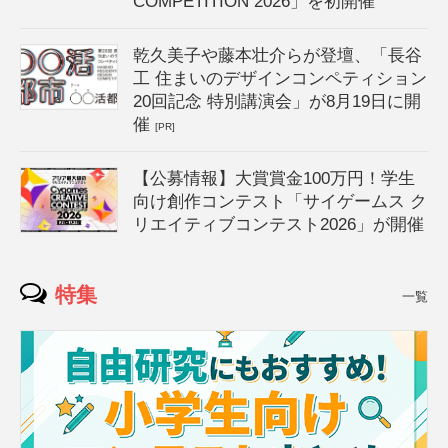
COMPETITION 2026」を初開催
乾久美子や藤本壮介らが登壇、「長谷
工 住まいのデザインコンペティション
20回記念 特別講演会」が8月19日に開
催
[PR]
【公募情報】大賞賞金100万円！学生
向け創作コンテスト「サイゲームス ク
リエイティブコンテスト2026」が開催
特集
一覧