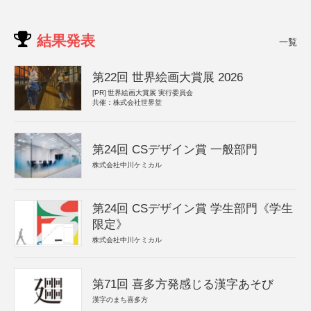
結果発表
一覧
第22回 世界絵画大賞展 2026
[PR]
世界絵画大賞展 実行委員会
共催：株式会社世界堂
第24回 CSデザイン賞 一般部門
株式会社中川ケミカル
第24回 CSデザイン賞 学生部門《学生
限定》
株式会社中川ケミカル
第71回 喜多方発感じる漢字あそび
漢字のまち喜多方