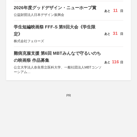
2026年度グッドデザイン・ニューホープ賞
11
あと
日
公益財団法人日本デザイン振興会
学生短編映画祭 FFF-S 第9回大会《学生限
31
定》
あと
日
株式会社フェローズ
難病克服支援 第6回 MBTみんなで守るいのち
の映画祭 作品募集
116
あと
日
公立大学法人奈良県立医科大学、一般社団法人MBTコンソ
ーシアム
協力：読売新聞社
後援：厚生労働省
文部科学省
奈良県
PR
日本経済団体連合会
関西経済連合会
「“よい仕事おこし”フェア」実行委員会
関西文化学術研究都市推進機構
東京難病団体連絡協議会