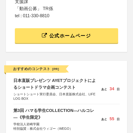
支援課
「動画公募」 TR係
tel : 011-330-8810
公式ホームページ
おすすめのコンテスト
[PR]
日本直販プレゼンツ AYETプロジェクトによ
るショートドラマ企画コンテスト
34
あと
日
ショートショート実行委員会、日本直販株式会社、LIFE
LOG BOX
第3回 ハマる学生COLLECTION―ハルコレ
―《学生限定》
55
あと
日
学校法人岩崎学園
特別協賛：株式会社ウィゴー（WEGO）