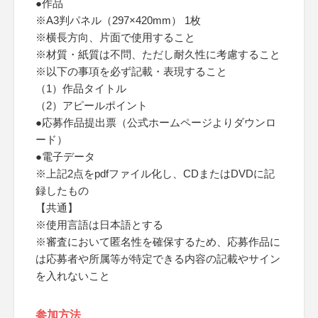
●作品
※A3判パネル（297×420mm） 1枚
※横長方向、片面で使用すること
※材質・紙質は不問、ただし耐久性に考慮すること
※以下の事項を必ず記載・表現すること
（1）作品タイトル
（2）アピールポイント
●応募作品提出票（公式ホームページよりダウンロ
ード）
●電子データ
※上記2点をpdfファイル化し、CDまたはDVDに記
録したもの
【共通】
※使用言語は日本語とする
※審査において匿名性を確保するため、応募作品に
は応募者や所属等が特定できる内容の記載やサイン
を入れないこと
参加方法