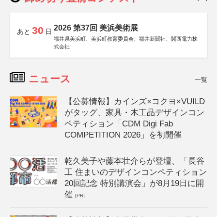
2026 第37回 美浜美術展
30
あと
日
福井県美浜町、美浜町教育委員会、福井新聞社、関西電力株
式会社
ニュース
一覧
【公募情報】カインズ×コクヨ×VUILD
がタッグ、家具・木工品デザインコン
ペティション「CDM Digi Fab
COMPETITION 2026」を初開催
乾久美子や藤本壮介らが登壇、「長谷
工 住まいのデザインコンペティション
20回記念 特別講演会」が8月19日に開
催
[PR]