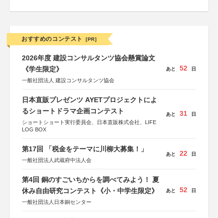
おすすめのコンテスト
[PR]
2026年度 建設コンサルタンツ協会懸賞論文
52
《学生限定》
あと
日
一般社団法人 建設コンサルタンツ協会
日本直販プレゼンツ AYETプロジェクトによ
るショートドラマ企画コンテスト
31
あと
日
ショートショート実行委員会、日本直販株式会社、LIFE
LOG BOX
第17回 「税金をテーマに川柳大募集！」
22
あと
日
一般社団法人武蔵府中法人会
第4回 銅のすごいちからを調べてみよう！ 夏
52
休み自由研究コンテスト《小・中学生限定》
あと
日
一般社団法人日本銅センター