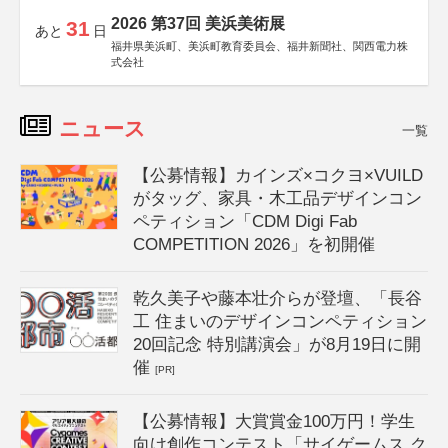
2026 第37回 美浜美術展
31
あと
日
福井県美浜町、美浜町教育委員会、福井新聞社、関西電力株
式会社
ニュース
一覧
【公募情報】カインズ×コクヨ×VUILD
がタッグ、家具・木工品デザインコン
ペティション「CDM Digi Fab
COMPETITION 2026」を初開催
乾久美子や藤本壮介らが登壇、「長谷
工 住まいのデザインコンペティション
20回記念 特別講演会」が8月19日に開
催
[PR]
【公募情報】大賞賞金100万円！学生
向け創作コンテスト「サイゲームス ク