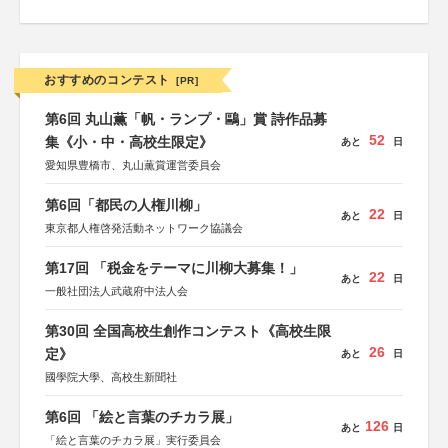
おすすめのコンテスト
[PR]
第6回 丸山薫「帆・ランプ・鷗」賞 詩作品募
52
集《小・中・高校生限定》
あと
日
愛知県豊橋市、丸山薫賞運営委員会
第6回「都民の人権川柳」
22
あと
日
東京都人権啓発活動ネットワーク協議会
第17回 「税金をテーマに川柳大募集！」
22
あと
日
一般社団法人武蔵府中法人会
第30回 全国高校生創作コンテスト《高校生限
26
定》
あと
日
國學院大學、高校生新聞社
第6回 「絵と言葉のチカラ展」
126
あと
日
「絵と言葉のチカラ展」実行委員会