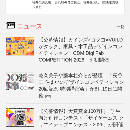
福井県美浜町、美浜町教育委員会、福井新聞社、関西電力株
式会社
ニュース
一覧
【公募情報】カインズ×コクヨ×VUILD
がタッグ、家具・木工品デザインコン
ペティション「CDM Digi Fab
COMPETITION 2026」を初開催
乾久美子や藤本壮介らが登壇、「長谷
工 住まいのデザインコンペティション
20回記念 特別講演会」が8月19日に開
催
[PR]
【公募情報】大賞賞金100万円！学生
向け創作コンテスト「サイゲームス ク
リエイティブコンテスト2026」が開催