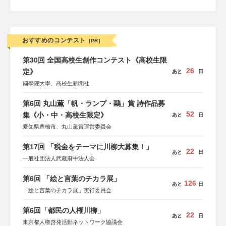
おすすめのコンテスト
[PR]
第30回 全国高校生創作コンテスト《高校生限
26
定》
あと
日
國學院大學、高校生新聞社
第6回 丸山薫「帆・ランプ・鷗」賞 詩作品募
52
集《小・中・高校生限定》
あと
日
愛知県豊橋市、丸山薫賞運営委員会
第17回 「税金をテーマに川柳大募集！」
22
あと
日
一般社団法人武蔵府中法人会
第6回 「絵と言葉のチカラ展」
126
あと
日
「絵と言葉のチカラ展」実行委員会
第6回「都民の人権川柳」
22
あと
日
東京都人権啓発活動ネットワーク協議会