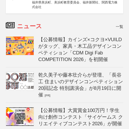
福井県美浜町、美浜町教育委員会、福井新聞社、関西電力株
式会社
ニュース
一覧
【公募情報】カインズ×コクヨ×VUILD
がタッグ、家具・木工品デザインコン
ペティション「CDM Digi Fab
COMPETITION 2026」を初開催
乾久美子や藤本壮介らが登壇、「長谷
工 住まいのデザインコンペティション
20回記念 特別講演会」が8月19日に開
催
[PR]
【公募情報】大賞賞金100万円！学生
向け創作コンテスト「サイゲームス ク
リエイティブコンテスト2026」が開催