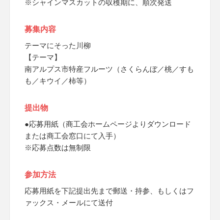
※シャインマスカットの収穫期に、順次発送
募集内容
テーマにそった川柳
【テーマ】
南アルプス市特産フルーツ（さくらんぼ／桃／すも
も／キウイ／柿等）
提出物
●応募用紙（商工会ホームページよりダウンロード
または商工会窓口にて入手）
※応募点数は無制限
参加方法
応募用紙を下記提出先まで郵送・持参、もしくはフ
ァックス・メールにて送付