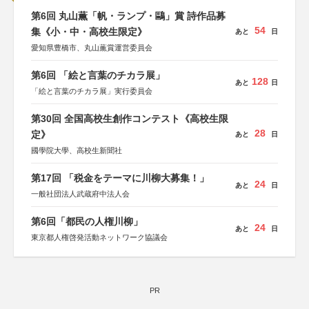
第6回 丸山薫「帆・ランプ・鷗」賞 詩作品募
54
集《小・中・高校生限定》
あと
日
愛知県豊橋市、丸山薫賞運営委員会
第6回 「絵と言葉のチカラ展」
128
あと
日
「絵と言葉のチカラ展」実行委員会
第30回 全国高校生創作コンテスト《高校生限
28
定》
あと
日
國學院大學、高校生新聞社
第17回 「税金をテーマに川柳大募集！」
24
あと
日
一般社団法人武蔵府中法人会
第6回「都民の人権川柳」
24
あと
日
東京都人権啓発活動ネットワーク協議会
PR