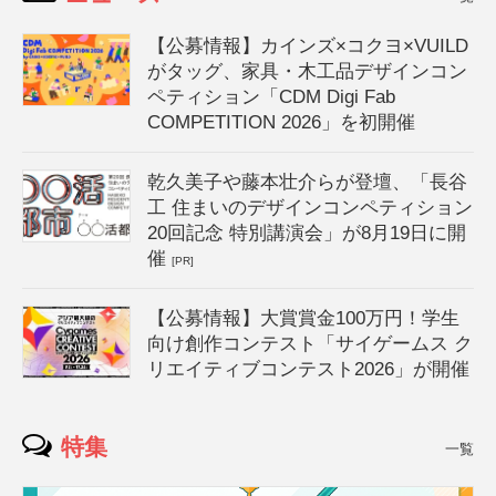
【公募情報】カインズ×コクヨ×VUILD
がタッグ、家具・木工品デザインコン
ペティション「CDM Digi Fab
COMPETITION 2026」を初開催
乾久美子や藤本壮介らが登壇、「長谷
工 住まいのデザインコンペティション
20回記念 特別講演会」が8月19日に開
催
[PR]
【公募情報】大賞賞金100万円！学生
向け創作コンテスト「サイゲームス ク
リエイティブコンテスト2026」が開催
特集
一覧