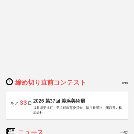
締め切り直前コンテスト
[PR]
2026 第37回 美浜美術展
33
あと
日
福井県美浜町、美浜町教育委員会、福井新聞社、関西電力株
式会社
ニュース
一覧