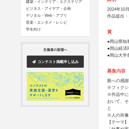
建築・インテリア・エクステリア
ビジネス・アイデア・企画
2024年10月
デジタル・Web・アプリ
作品提出・
音楽・エンタメ・レシピ
学生向け
賞
●岡山県知
●岡山経済
主催者の皆様へ
●岡山大学
コンテスト掲載申し込み
募集内容
親への感謝
※フィクシ
※作品中に
おいて、そ
と
※人の肖像
【テーマ】
「仕事や家