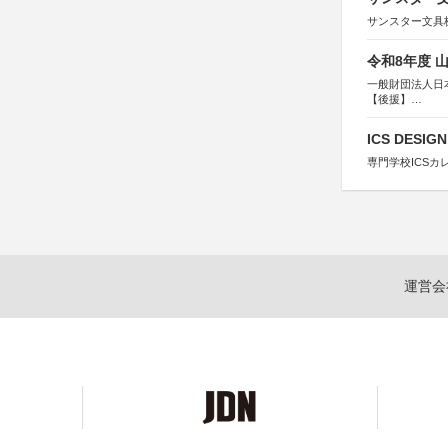
サンスター文具
令和8年度 
一般財団法人日
【後援】
総務省消防庁、
ICS DESI
専門学校ICSカ
運営会