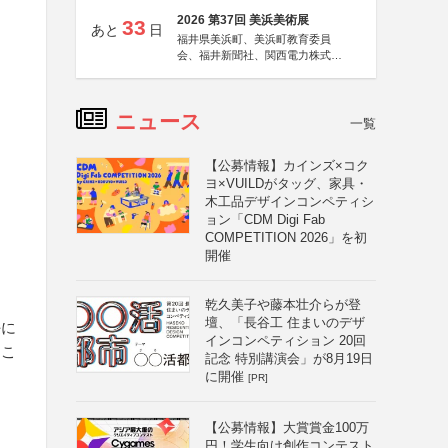
2026 第37回 美浜美術展
33
あと
日
福井県美浜町、美浜町教育委員
会、福井新聞社、関西電力株式会
社
ニュース
一覧
【公募情報】カインズ×コク
ヨ×VUILDがタッグ、家具・
木工品デザインコンペティシ
ョン「CDM Digi Fab
COMPETITION 2026」を初
開催
乾久美子や藤本壮介らが登
壇、「長谷工 住まいのデザ
任に
インコンペティション 20回
るこ
記念 特別講演会」が8月19日
に開催
[PR]
【公募情報】大賞賞金100万
円！学生向け創作コンテスト