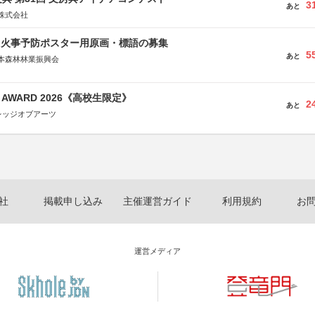
3
あと
株式会社
山火事予防ポスター用原画・標語の募集
5
あと
本森林林業振興会
文部科学省、林野庁、全国森林組合連合会、森林火災対策協会
GN AWARD 2026《高校生限定》
2
あと
レッジオブアーツ
社
掲載申し込み
主催運営ガイド
利用規約
お
運営メディア