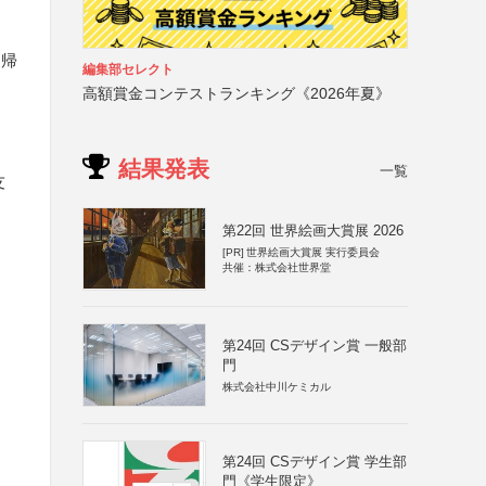
に帰
編集部セレクト
高額賞金コンテストランキング《2026年夏》
結果発表
一覧
友
第22回 世界絵画大賞展 2026
[PR]
世界絵画大賞展 実行委員会
共催：株式会社世界堂
第24回 CSデザイン賞 一般部
門
株式会社中川ケミカル
第24回 CSデザイン賞 学生部
門《学生限定》