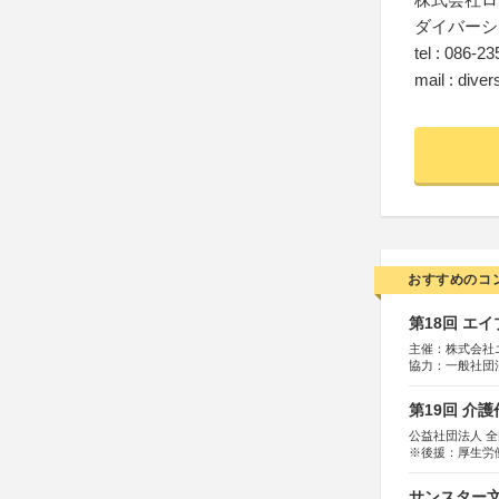
ダイバーシ
tel : 086-2
mail : dive
おすすめのコ
第18回 エ
主催：株式会社
協力：一般社団法人
運営：TOKYO 
第19回 介
公益社団法人 
※後援：厚生労
サンスター文