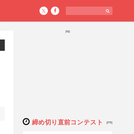
PR
締め切り直前コンテスト
[PR]