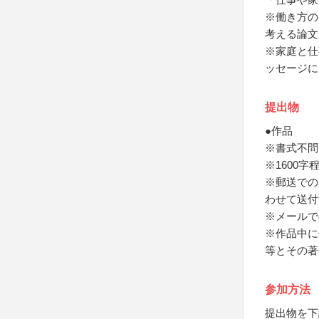
※働き方の
考える論文
※家庭と仕
ッセージに
提出物
●作品
※書式不問
※1600
※郵送での
わせて送付
※メールで
※作品中に
等とその著
参加方法
提出物を下