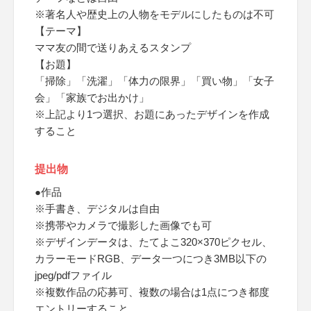
※著名人や歴史上の人物をモデルにしたものは不可
【テーマ】
ママ友の間で送りあえるスタンプ
【お題】
「掃除」「洗濯」「体力の限界」「買い物」「女子
会」「家族でお出かけ」
※上記より1つ選択、お題にあったデザインを作成
すること
提出物
●作品
※手書き、デジタルは自由
※携帯やカメラで撮影した画像でも可
※デザインデータは、たてよこ320×370ピクセル、
カラーモードRGB、データ一つにつき3MB以下の
jpeg/pdfファイル
※複数作品の応募可、複数の場合は1点につき都度
エントリーすること