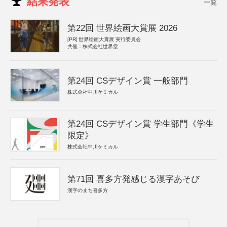
結果発表
一覧
第22回 世界絵画大賞展 2026
[PR]
世界絵画大賞展 実行委員会
共催：株式会社世界堂
第24回 CSデザイン賞 一般部門
株式会社中川ケミカル
第24回 CSデザイン賞 学生部門《学生
限定》
株式会社中川ケミカル
第71回 喜多方発感じる漢字あそび
漢字のまち喜多方