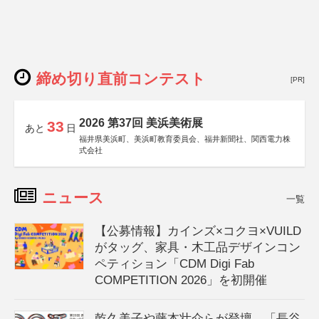
締め切り直前コンテスト
[PR]
2026 第37回 美浜美術展
33
あと
日
福井県美浜町、美浜町教育委員会、福井新聞社、関西電力株
式会社
ニュース
一覧
【公募情報】カインズ×コクヨ×VUILD
がタッグ、家具・木工品デザインコン
ペティション「CDM Digi Fab
COMPETITION 2026」を初開催
乾久美子や藤本壮介らが登壇、「長谷