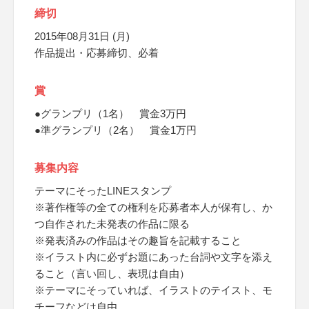
締切
2015年08月31日 (月)
作品提出・応募締切、必着
賞
●グランプリ（1名） 賞金3万円
●準グランプリ（2名） 賞金1万円
募集内容
テーマにそったLINEスタンプ
※著作権等の全ての権利を応募者本人が保有し、か
つ自作された未発表の作品に限る
※発表済みの作品はその趣旨を記載すること
※イラスト内に必ずお題にあった台詞や文字を添え
ること（言い回し、表現は自由）
※テーマにそっていれば、イラストのテイスト、モ
チーフなどは自由