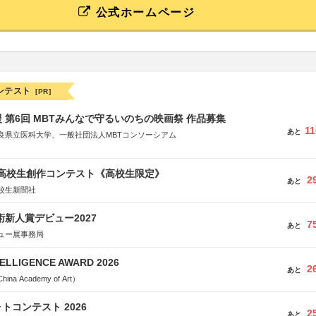
公式ホームページ
ンテスト
[PR]
 第6回 MBTみんなで守るいのちの映画祭 作品募集
11
あと
良県立医科大学、一般社団法人MBTコンソーシアム
社
省
国高校生創作コンテスト《高校生限定》
省
2
あと
校生新聞社
体連合会
合会
術新人賞デビュー2027
おこし”フェア」実行委員会
7
あと
研究都市推進機構
ュー展事務局
体連絡協議会
TELLIGENCE AWARD 2026
2
あと
a Academy of Art）
トコンテスト 2026
2
あと