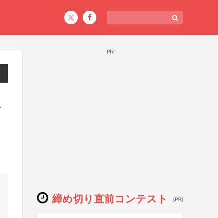
PR
限
締め切り直前コンテスト
[PR]