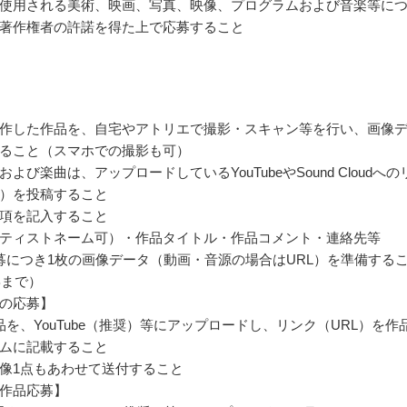
使用される美術、映画、写真、映像、プログラムおよび音楽等に
著作権者の許諾を得た上で応募すること
作した作品を、自宅やアトリエで撮影・スキャン等を行い、画像
ること（スマホでの撮影も可）
よび楽曲は、アップロードしているYouTubeやSound Cloudへの
L）を投稿すること
項を記入すること
ティストネーム可）・作品タイトル・作品コメント・連絡先等
募につき1枚の画像データ（動画・音源の場合はURL）を準備する
Bまで）
の応募】
品を、YouTube（推奨）等にアップロードし、リンク（URL）を作
ムに記載すること
像1点もあわせて送付すること
作品応募】