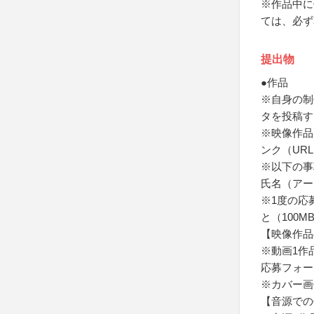
※作品中に
ては、必ず
提出物
●作品
※自身の制
タを投稿す
※映像作品お
ンク（UR
※以下の事
氏名（アー
※1度の応
と（100M
【映像作品
※動画1作
応募フォー
※カバー画
【音源での