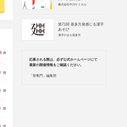
株式会社中川ケミカル
第71回 喜多方発感じる漢字
あそび
漢字のまち喜多方
6
日
応募される際は、必ず公式ホームページにて
最新の開催情報をご確認ください。
9
日
「登竜門」編集部
5
日
6
日
5
日