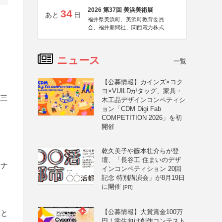
2026 第37回 美浜美術展
34
あと
日
福井県美浜町、美浜町教育委員
会、福井新聞社、関西電力株式会
社
ニュース
一覧
【公募情報】カインズ×コク
ヨ×VUILDがタッグ、家具・
に三
木工品デザインコンペティシ
ョン「CDM Digi Fab
COMPETITION 2026」を初
開催
乾久美子や藤本壮介らが登
壇、「長谷工 住まいのデザ
アナ
インコンペティション 20回
、
記念 特別講演会」が8月19日
に開催
[PR]
【公募情報】大賞賞金100万
こと
円！学生向け創作コンテスト