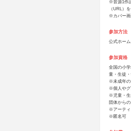
※音源1作
（URL）
※カバー画
参加方法
公式ホーム
参加資格
全国の小学
童・生徒・
※未成年の
※個人やグ
※児童・生
団体からの
※アーティ
※匿名可