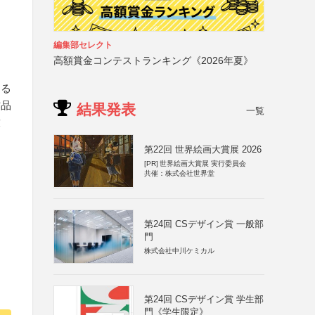
編集部セレクト
高額賞金コンテストランキング《2026年夏》
する
作品
結果発表
一覧
放
第22回 世界絵画大賞展 2026
[PR]
世界絵画大賞展 実行委員会
共催：株式会社世界堂
第24回 CSデザイン賞 一般部
門
株式会社中川ケミカル
第24回 CSデザイン賞 学生部
門《学生限定》