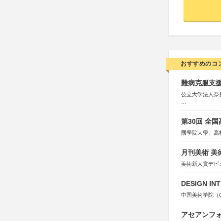
おすすめのコ
難病克服支援
公立大学法人奈
協力：読売新聞
後援：厚生労働
第30回 全
文部科学
奈良県
國學院大學、高
日本経済団
関西経済連
月刊美術 美
「“よい仕事
関西文化学術
美術新人賞デビ
東京難病団
DESIGN IN
中国美術学院（Chin
アセアンフォ