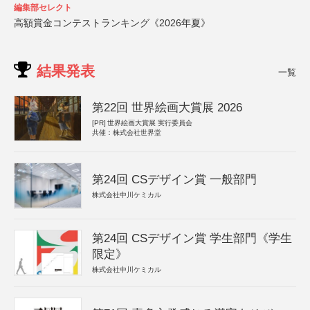
編集部セレクト
高額賞金コンテストランキング《2026年夏》
結果発表
一覧
第22回 世界絵画大賞展 2026
[PR]
世界絵画大賞展 実行委員会
共催：株式会社世界堂
第24回 CSデザイン賞 一般部門
株式会社中川ケミカル
第24回 CSデザイン賞 学生部門《学生
限定》
株式会社中川ケミカル