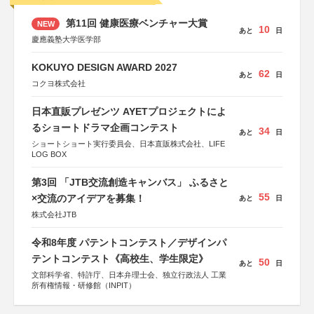
第11回 健康医療ベンチャー大賞
NEW
10
あと
日
慶應義塾大学医学部
KOKUYO DESIGN AWARD 2027
62
あと
日
コクヨ株式会社
日本直販プレゼンツ AYETプロジェクトによ
るショートドラマ企画コンテスト
34
あと
日
ショートショート実行委員会、日本直販株式会社、LIFE
LOG BOX
第3回 「JTB交流創造キャンバス」 ふるさと
55
×交流のアイデアを募集！
あと
日
株式会社JTB
令和8年度 パテントコンテスト／デザインパ
テントコンテスト《高校生、学生限定》
50
あと
日
文部科学省、特許庁、日本弁理士会、独立行政法人 工業
所有権情報・研修館（INPIT）