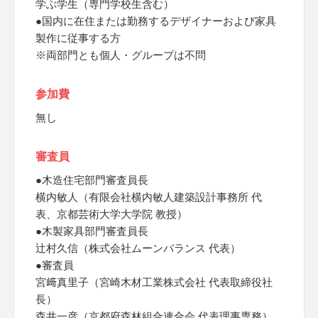
学ぶ学生（専門学校生含む）
●国内に在住または勤務するデザイナーおよび家具
製作に従事する方
※両部門とも個人・グループは不問
参加費
無し
審査員
●木造住宅部門審査員長
横内敏人（有限会社横内敏人建築設計事務所 代
表、京都芸術大学大学院 教授）
●木製家具部門審査員長
辻村久信（株式会社ムーンバランス 代表）
●審査員
宮﨑真里子（宮崎木材工業株式会社 代表取締役社
長）
森井一彦（京都府森林組合連合会 代表理事専務）