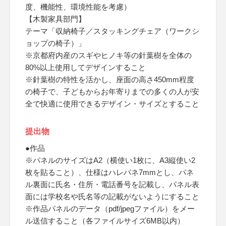
度、機能性、環境性能を考慮）
【木製家具部門】
テーマ「収納椅子／スタッキングチェア（ワークシ
ョップの椅子）」
※京都府内産のスギやヒノキ等の針葉樹を全体の
80%以上使用してデザインすること
※針葉樹の特性を活かし、座面の高さ450mm程度
の椅子で、子どもからお年寄りまでの多くの人が安
全で快適に使用できるデザイン・サイズとすること
提出物
●作品
※パネルのサイズはA2（横使い1枚に、A3縦使い2
枚を貼ること）、仕様はハレパネ7mmとし、パネ
ル裏面に氏名・住所・電話番号を記載し、パネル表
面には学校名や氏名等の記載がないようにすること
※作品パネルのデータ（pdf/jpegファイル）をメー
ル送信すること（各ファイルサイズ6MB以内）