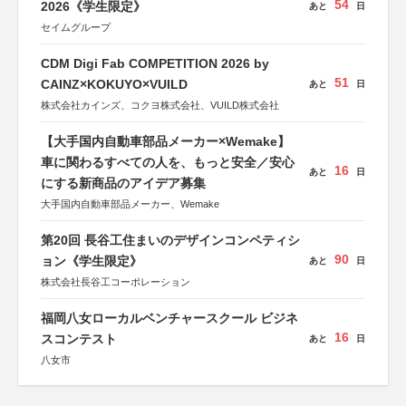
54
2026《学生限定》
あと
日
セイムグループ
CDM Digi Fab COMPETITION 2026 by
51
CAINZ×KOKUYO×VUILD
あと
日
株式会社カインズ、コクヨ株式会社、VUILD株式会社
【大手国内自動車部品メーカー×Wemake】
車に関わるすべての人を、もっと安全／安心
16
あと
日
にする新商品のアイデア募集
大手国内自動車部品メーカー、Wemake
第20回 長谷工住まいのデザインコンペティシ
90
ョン《学生限定》
あと
日
株式会社長谷工コーポレーション
福岡八女ローカルベンチャースクール ビジネ
16
スコンテスト
あと
日
八女市