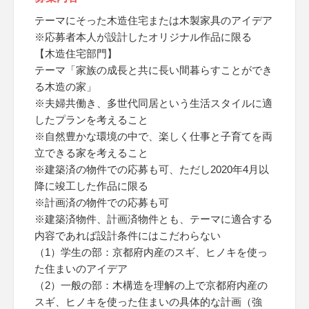
テーマにそった木造住宅または木製家具のアイデア
※応募者本人が設計したオリジナル作品に限る
【木造住宅部門】
テーマ「家族の成長と共に長い間暮らすことができ
る木造の家」
※夫婦共働き、多世代同居という生活スタイルに適
したプランを考えること
※自然豊かな環境の中で、楽しく仕事と子育てを両
立できる家を考えること
※建築済の物件での応募も可、ただし2020年4月以
降に竣工した作品に限る
※計画済の物件での応募も可
※建築済物件、計画済物件とも、テーマに適合する
内容であれば設計条件にはこだわらない
（1）学生の部：京都府内産のスギ、ヒノキを使っ
た住まいのアイデア
（2）一般の部：木構造を理解の上で京都府内産の
スギ、ヒノキを使った住まいの具体的な計画（強