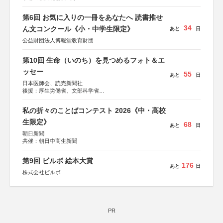
協力：京都府書店商業組合、朝日新聞出版、
KADOKAWA、河出書房新社、幻冬舎、講談社、光文社、
第6回 お気に入りの一冊をあなたへ 読書推せ
集英社、小学館、祥伝社、新潮社、淡交社、ちいさいミシ
34
マ社、徳間書店、早川書房、PHP研究所、双葉社、文藝春
ん文コンクール《小・中学生限定》
あと
日
秋、ポプラ社、毎日新聞出版
公益財団法人博報堂教育財団
第10回 生命（いのち）を見つめるフォト＆エ
ッセー
55
あと
日
日本医師会、読売新聞社
後援：厚生労働省、文部科学省
協賛：東京海上日動火災保険株式会社、東京海上日動あん
しん生命保険株式会社
私の折々のことばコンテスト 2026《中・高校
生限定》
68
あと
日
朝日新聞
共催：朝日中高生新聞
第9回 ビルボ 絵本大賞
176
あと
日
株式会社ビルボ
PR