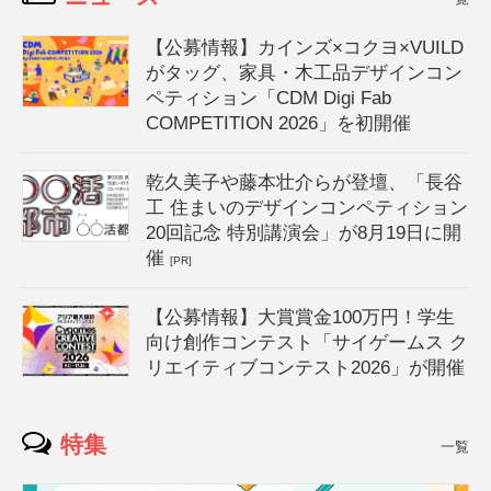
【公募情報】カインズ×コクヨ×VUILD
がタッグ、家具・木工品デザインコン
ペティション「CDM Digi Fab
COMPETITION 2026」を初開催
乾久美子や藤本壮介らが登壇、「長谷
工 住まいのデザインコンペティション
20回記念 特別講演会」が8月19日に開
催
[PR]
【公募情報】大賞賞金100万円！学生
向け創作コンテスト「サイゲームス ク
リエイティブコンテスト2026」が開催
特集
一覧