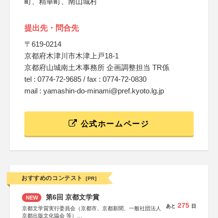
町、精華町、南山城村
提出先・問合先
〒619-0214
京都府木津川市木津上戸18-1
京都府山城南土木事務所 企画調整担当 TR係
tel : 0774-72-9685 / fax : 0774-72-0830
mail : yamashin-do-minami@pref.kyoto.lg.jp
公式ホームページ
おすすめのコンテスト
[PR]
第6回 京都文学賞
NEW
275
あと
日
京都文学賞実行委員会（京都市、京都新聞、一般社団法人
京都出版文化協会 等）