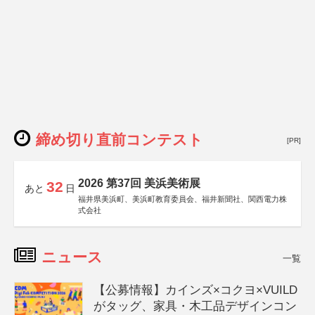
締め切り直前コンテスト
[PR]
2026 第37回 美浜美術展
32
あと
日
福井県美浜町、美浜町教育委員会、福井新聞社、関西電力株
式会社
ニュース
一覧
【公募情報】カインズ×コクヨ×VUILD
がタッグ、家具・木工品デザインコン