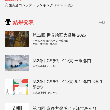
高額賞金コンテストランキング《2026年夏》
結果発表
一覧
第22回 世界絵画大賞展 2026
[PR]
世界絵画大賞展 実行委員会
共催：株式会社世界堂
第24回 CSデザイン賞 一般部門
株式会社中川ケミカル
第24回 CSデザイン賞 学生部門《学生
限定》
株式会社中川ケミカル
第71回 喜多方発感じる漢字あそび