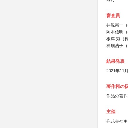
審査員
井尻憲一（
岡本信明（
根岸 秀（
神畑浩子（
結果発表
2021年
著作権の
作品の著作
主催
株式会社キ