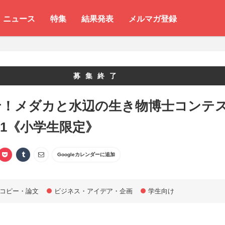
ニュース
特集
結果発表
メルマガ登録
募集終了
せ！メダカと水辺の生き物博士コンテ
021《小学生限定》
Googleカレンダーに追加
コピー・論文
ビジネス・アイデア・企画
学生向け