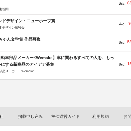
6
あと
生新聞
グッドデザイン・ニューホープ賞
9
あと
本デザイン振興会
っちゃん文学賞 作品募集
5
あと
動車部品メーカー×Wemake】車に関わるすべての人を、もっ
1
心にする新商品のアイデア募集
あと
品メーカー、Wemake
社
掲載申し込み
主催運営ガイド
利用規約
お