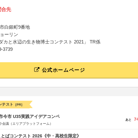
問合先
市白銀町9番地
ョーリン
i メダカと水辺の生き物博士コンテスト 2021」 TR係
89-3739
公式ホームページ
ンテスト
[PR]
市今市 U35実践アイデアコンペ
7
あと
ラ会議（エリアプラットフォーム）
とばコンテスト 2026《中・高校生限定》