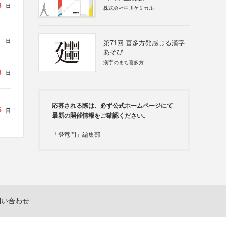
8
日
株式会社中川ケミカル
日
第71回 喜多方発感じる漢字
あそび
漢字のまち喜多方
3
日
応募される際は、必ず公式ホームページにて
5
日
最新の開催情報をご確認ください。
「登竜門」編集部
問い合わせ