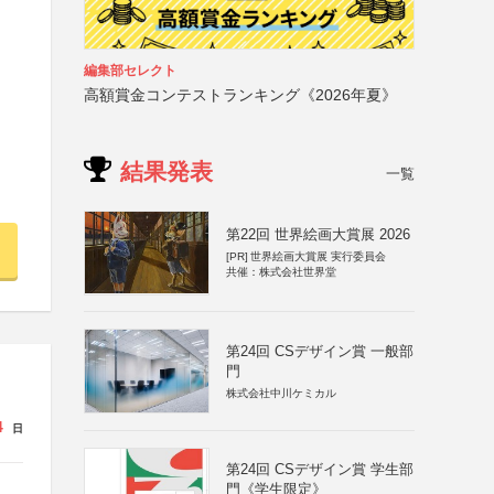
編集部セレクト
高額賞金コンテストランキング《2026年夏》
結果発表
一覧
第22回 世界絵画大賞展 2026
[PR]
世界絵画大賞展 実行委員会
共催：株式会社世界堂
第24回 CSデザイン賞 一般部
門
株式会社中川ケミカル
4
日
第24回 CSデザイン賞 学生部
門《学生限定》