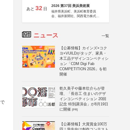
2026 第37回 美浜美術展
32
あと
日
福井県美浜町、美浜町教育委員
会、福井新聞社、関西電力株式会
社
ニュース
一覧
【公募情報】カインズ×コク
ヨ×VUILDがタッグ、家具・
木工品デザインコンペティシ
ョン「CDM Digi Fab
COMPETITION 2026」を初
開催
乾久美子や藤本壮介らが登
壇、「長谷工 住まいのデザ
インコンペティション 20回
辺で
記念 特別講演会」が8月19日
に開催
[PR]
【公募情報】大賞賞金100万
円！学生向け創作コンテスト