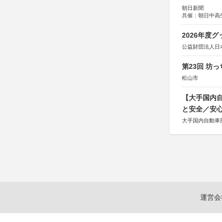
朝日新聞
共催：朝日中高
2026年度
公益財団法人日
第23回 坊
松山市
【大手国内自
と安全／安
大手国内自動車部
運営会