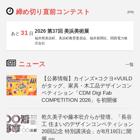
締め切り直前コンテスト
[PR]
2026 第37回 美浜美術展
31
あと
日
福井県美浜町、美浜町教育委員会、福井新聞社、関西電力株
式会社
ニュース
一覧
【公募情報】カインズ×コクヨ×VUILD
がタッグ、家具・木工品デザインコン
ペティション「CDM Digi Fab
COMPETITION 2026」を初開催
乾久美子や藤本壮介らが登壇、「長谷
工 住まいのデザインコンペティション
20回記念 特別講演会」が8月19日に開
催
[PR]