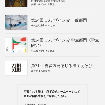
[PR]
世界絵画大賞展 実行委員会
共催：株式会社世界堂
第24回 CSデザイン賞 一般部門
株式会社中川ケミカル
第24回 CSデザイン賞 学生部門《学生
限定》
株式会社中川ケミカル
第71回 喜多方発感じる漢字あそび
漢字のまち喜多方
応募される際は、必ず公式ホームページにて
最新の開催情報をご確認ください。
「登竜門」編集部