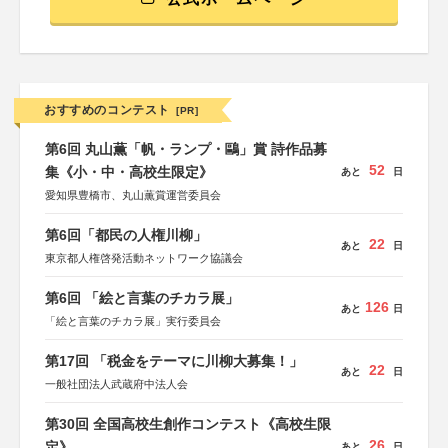
おすすめのコンテスト
[PR]
第6回 丸山薫「帆・ランプ・鷗」賞 詩作品募
52
集《小・中・高校生限定》
あと
日
愛知県豊橋市、丸山薫賞運営委員会
第6回「都民の人権川柳」
22
あと
日
東京都人権啓発活動ネットワーク協議会
第6回 「絵と言葉のチカラ展」
126
あと
日
「絵と言葉のチカラ展」実行委員会
第17回 「税金をテーマに川柳大募集！」
22
あと
日
一般社団法人武蔵府中法人会
第30回 全国高校生創作コンテスト《高校生限
26
定》
あと
日