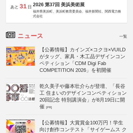
2026 第37回 美浜美術展
31
あと
日
福井県美浜町、美浜町教育委員会、福井新聞社、関西電力株
式会社
ニュース
一覧
【公募情報】カインズ×コクヨ×VUILD
がタッグ、家具・木工品デザインコン
ペティション「CDM Digi Fab
COMPETITION 2026」を初開催
乾久美子や藤本壮介らが登壇、「長谷
工 住まいのデザインコンペティション
20回記念 特別講演会」が8月19日に開
催
[PR]
【公募情報】大賞賞金100万円！学生
向け創作コンテスト「サイゲームス ク