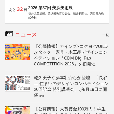
2026 第37回 美浜美術展
32
あと
日
福井県美浜町、美浜町教育委員会、福井新聞社、関西電力株
式会社
ニュース
一覧
【公募情報】カインズ×コクヨ×VUILD
がタッグ、家具・木工品デザインコン
ペティション「CDM Digi Fab
COMPETITION 2026」を初開催
乾久美子や藤本壮介らが登壇、「長谷
工 住まいのデザインコンペティション
20回記念 特別講演会」が8月19日に開
催
[PR]
【公募情報】大賞賞金100万円！学生