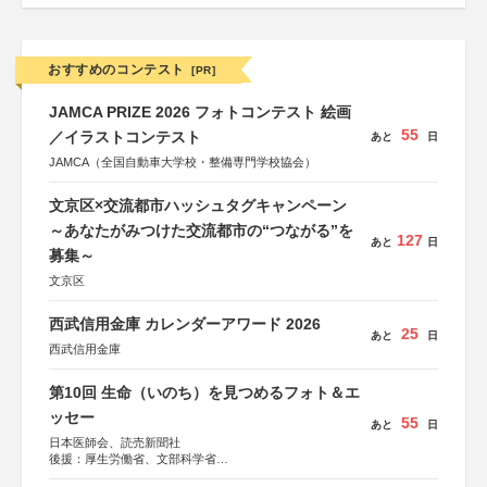
おすすめのコンテスト
[PR]
JAMCA PRIZE 2026 フォトコンテスト 絵画
55
／イラストコンテスト
あと
日
JAMCA（全国自動車大学校・整備専門学校協会）
文京区×交流都市ハッシュタグキャンペーン
～あなたがみつけた交流都市の“つながる”を
127
あと
日
募集～
文京区
西武信用金庫 カレンダーアワード 2026
25
あと
日
西武信用金庫
第10回 生命（いのち）を見つめるフォト＆エ
ッセー
55
あと
日
日本医師会、読売新聞社
後援：厚生労働省、文部科学省
協賛：東京海上日動火災保険株式会社、東京海上日動あん