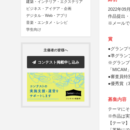
建築・インテリア・エクステリア
ビジネス・アイデア・企画
2022年09月
デジタル・Web・アプリ
作品提出・
音楽・エンタメ・レシピ
※メールで
学生向け
賞
●グランプ
主催者の皆様へ
●準グラン
コンテスト掲載申し込み
※グランプ
「MICA
●審査員特
●優秀賞（
募集内容
テーマにそ
※作品は実
【テーマ】
「革靴にで