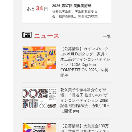
2026 第37回 美浜美術展
34
あと
日
福井県美浜町、美浜町教育委員
会、福井新聞社、関西電力株式会
社
ニュース
一覧
【公募情報】カインズ×コク
ヨ×VUILDがタッグ、家具・
木工品デザインコンペティシ
ョン「CDM Digi Fab
COMPETITION 2026」を初
開催
乾久美子や藤本壮介らが登
壇、「長谷工 住まいのデザ
インコンペティション 20回
記念 特別講演会」が8月19日
に開催
[PR]
【公募情報】大賞賞金100万
円！学生向け創作コンテスト