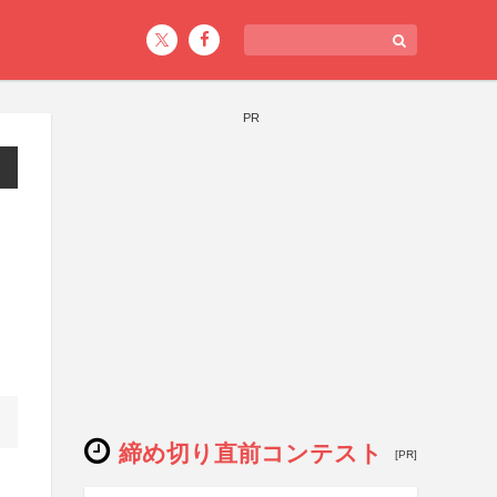
PR
締め切り直前コンテスト
[PR]