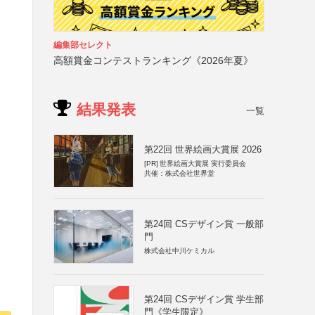
編集部セレクト
高額賞金コンテストランキング《2026年夏》
結果発表
一覧
第22回 世界絵画大賞展 2026
[PR]
世界絵画大賞展 実行委員会
共催：株式会社世界堂
第24回 CSデザイン賞 一般部
門
株式会社中川ケミカル
第24回 CSデザイン賞 学生部
門《学生限定》