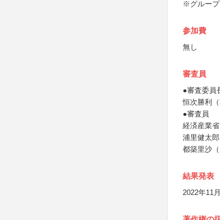
※グループ
参加費
無し
審査員
●審査委員
恒次勝利（
●審査員
経済産業省
浦里健太郎
都築里沙（
結果発表
2022年1
著作権の