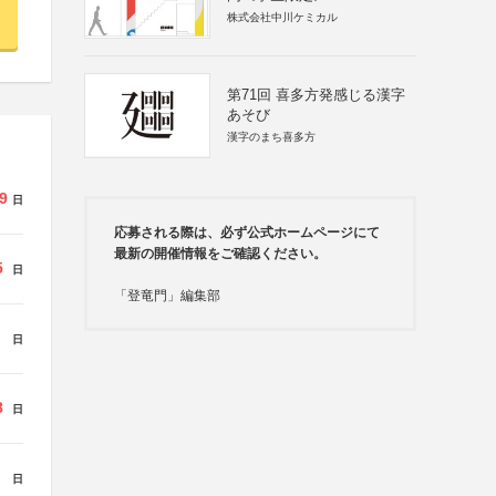
株式会社中川ケミカル
第71回 喜多方発感じる漢字
あそび
漢字のまち喜多方
9
日
応募される際は、必ず公式ホームページにて
最新の開催情報をご確認ください。
5
日
「登竜門」編集部
日
8
日
日