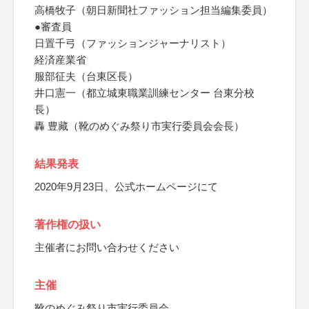
高橋牧子（朝日新聞社ファッション担当編集委員）
●審査員
日置千弓（ファッションジャーナリスト）
経済産業省
服部征夫（台東区長）
井口憲一（都立城東職業訓練センター 台東分校
長）
轟 豊藏（靴のめぐみ祭り市実行委員会会長）
結果発表
2020年9月23日、公式ホームページにて
著作権の扱い
主催者にお問い合わせください
主催
靴のめぐみ祭り市実行委員会