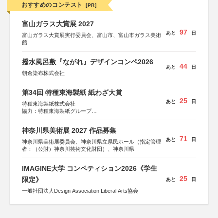
おすすめのコンテスト
[PR]
富山ガラス大賞展 2027
97
あと
日
富山ガラス大賞展実行委員会、富山市、富山市ガラス美術
館
撥水風呂敷『ながれ』デザインコンペ2026
44
あと
日
朝倉染布株式会社
第34回 特種東海製紙 紙わざ大賞
25
あと
日
特種東海製紙株式会社
協力：特種東海製紙グループ
特別協賛：静岡県長泉町
神奈川県美術展 2027 作品募集
71
あと
日
神奈川県美術展委員会、神奈川県立県民ホール（指定管理
者：（公財）神奈川芸術文化財団）、神奈川県
IMAGINE大学 コンペティション2026《学生
25
限定》
あと
日
一般社団法人Design Association Liberal Arts協会