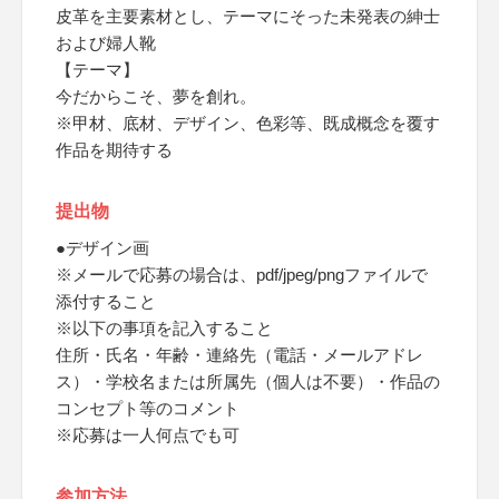
皮革を主要素材とし、テーマにそった未発表の紳士
および婦人靴
【テーマ】
今だからこそ、夢を創れ。
※甲材、底材、デザイン、色彩等、既成概念を覆す
作品を期待する
提出物
●デザイン画
※メールで応募の場合は、pdf/jpeg/pngファイルで
添付すること
※以下の事項を記入すること
住所・氏名・年齢・連絡先（電話・メールアドレ
ス）・学校名または所属先（個人は不要）・作品の
コンセプト等のコメント
※応募は一人何点でも可
参加方法