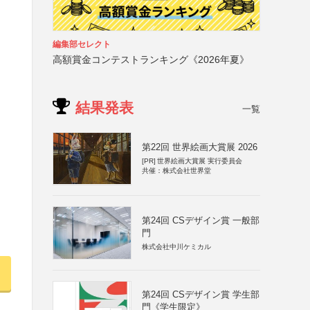
編集部セレクト
高額賞金コンテストランキング《2026年夏》
結果発表
一覧
第22回 世界絵画大賞展 2026
[PR]
世界絵画大賞展 実行委員会
共催：株式会社世界堂
第24回 CSデザイン賞 一般部
門
株式会社中川ケミカル
第24回 CSデザイン賞 学生部
門《学生限定》