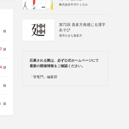
株式会社中川ケミカル
第71回 喜多方発感じる漢字
あそび
日
漢字のまち喜多方
7
日
応募される際は、必ず公式ホームページにて
最新の開催情報をご確認ください。
4
日
「登竜門」編集部
日
6
日