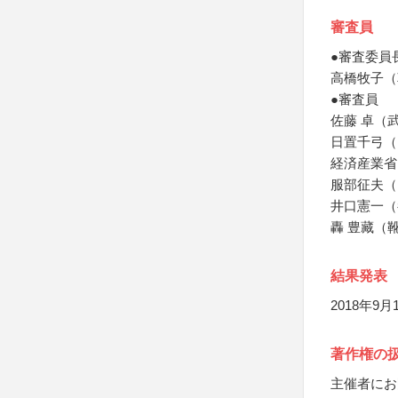
審査員
●審査委員
高橋牧子（
●審査員
佐藤 卓（
日置千弓（
経済産業省
服部征夫（
井口憲一（
轟 豊藏（
結果発表
2018年9
著作権の
主催者にお