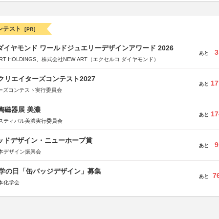
ンテスト
[PR]
ダイヤモンド ワールドジュエリーデザインアワード 2026
3
あと
RT HOLDINGS、株式会社NEW ART（エクセルコ ダイヤモンド）
クリエイターズコンテスト2027
17
あと
ターズコンテスト実行委員会
際陶磁器展 美濃
17
あと
スティバル美濃実行委員会
グッドデザイン・ニューホープ賞
9
あと
本デザイン振興会
 化学の日「缶バッジデザイン」募集
7
あと
本化学会