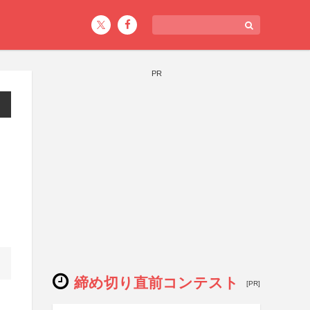
PR
締め切り直前コンテスト
[PR]