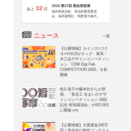
2026 第37回 美浜美術展
32
あと
日
福井県美浜町、美浜町教育委員
会、福井新聞社、関西電力株式会
社
ニュース
一覧
【公募情報】カインズ×コク
ヨ×VUILDがタッグ、家具・
木工品デザインコンペティシ
ョン「CDM Digi Fab
COMPETITION 2026」を初
開催
乾久美子や藤本壮介らが登
壇、「長谷工 住まいのデザ
インコンペティション 20回
記念 特別講演会」が8月19日
に開催
[PR]
【公募情報】大賞賞金100万
円！学生向け創作コンテスト