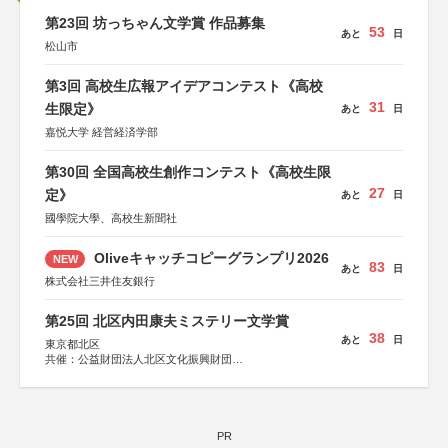
第23回 坊っちゃん文学賞 作品募集
53
あと
日
松山市
第3回 高校生広報アイデアコンテスト《高校
31
生限定》
あと
日
嘉悦大学 経営経済学部
第30回 全国高校生創作コンテスト《高校生限
27
定》
あと
日
國學院大學、高校生新聞社
Oliveキャッチコピーグランプリ2026
NEW
83
あと
日
株式会社三井住友銀行
第25回 北区内田康夫ミステリー文学賞
38
あと
日
東京都北区
共催：公益財団法人北区文化振興財団
協力：一般財団法人内田康夫財団
協賛：株式会社実業之日本社
PR