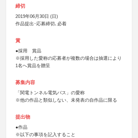
締切
2019年06月30日 (日)
作品提出･応募締切､必着
賞
●採用 賞品
※採用した愛称の応募者が複数の場合は抽選により
1名へ賞品を贈呈
募集内容
「関電トンネル電気バス」の愛称
※他の作品と類似しない、未発表の自作品に限る
提出物
●作品
※以下の事項を記入すること