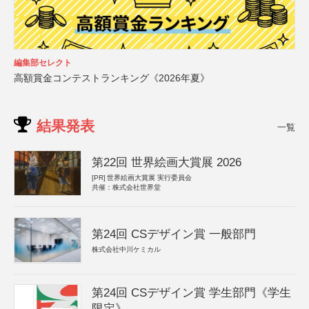
編集部セレクト
高額賞金コンテストランキング《2026年夏》
結果発表
一覧
第22回 世界絵画大賞展 2026
[PR]
世界絵画大賞展 実行委員会
共催：株式会社世界堂
第24回 CSデザイン賞 一般部門
株式会社中川ケミカル
第24回 CSデザイン賞 学生部門《学生
限定》