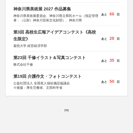
神奈川県美術展 2027 作品募集
66
あと
日
神奈川県美術展委員会、神奈川県立県民ホール（指定管理
者：（公財）神奈川芸術文化財団）、神奈川県
第3回 高校生広報アイデアコンテスト《高校
28
生限定》
あと
日
嘉悦大学 経営経済学部
第23回 千修イラスト＆写真コンテスト
35
あと
日
株式会社千修
第19回 介護作文・フォトコンテスト
50
あと
日
公益社団法人 全国老人福祉施設協議会
※後援：厚生労働省、文部科学省
PR