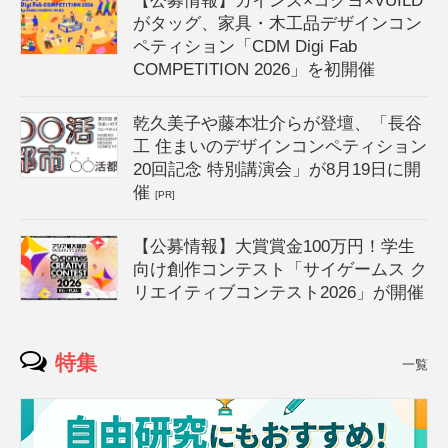
【公募情報】カインズ×コクヨ×VUILD
がタッグ、家具・木工品デザインコン
ペティション「CDM Digi Fab
COMPETITION 2026」を初開催
乾久美子や藤本壮介らが登壇、「長谷
工 住まいのデザインコンペティション
20回記念 特別講演会」が8月19日に開
催
[PR]
【公募情報】大賞賞金100万円！学生
向け創作コンテスト「サイゲームス ク
リエイティブコンテスト2026」が開催
特集
一覧