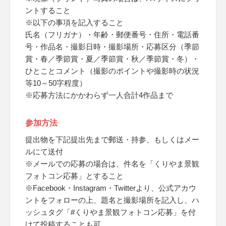
ントすること
※以下の事項を記入すること
氏名（フリガナ）・年齢・郵便番号・住所・電話番
号・作品名・撮影日時・撮影場所・応募区分（季節
賞・春／季節賞・夏／季節賞・秋／季節賞・冬）・
ひとことコメント（撮影のポイントや撮影時の状況
等10～50字程度）
※応募方法にかかわらず一人合計4作品まで
参加方法
提出物を下記提出先まで郵送・持参、もしくはメー
ルにて送付
※メールでの応募の場合は、件名を「くりやま景観
フォトコン応募」とすること
※Facebook・Instagram・Twitterより、公式アカウ
ントをフォローの上、題名と撮影場所を記入し、ハ
ッシュタグ「#くりやま景観フォトコン応募」を付
けて投稿することも可