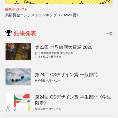
編集部セレクト
高額賞金コンテストランキング《2026年夏》
結果発表
一覧
第22回 世界絵画大賞展 2026
[PR]
世界絵画大賞展 実行委員会
共催：株式会社世界堂
第24回 CSデザイン賞 一般部門
株式会社中川ケミカル
第24回 CSデザイン賞 学生部門《学生
限定》
株式会社中川ケミカル