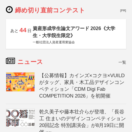
締め切り直前コンテスト
[PR]
資産形成学生論文アワード 2026《大学
44
あと
日
生・大学院生限定》
一般社団法人資産運用業協会
ニュース
一覧
【公募情報】カインズ×コクヨ×VUILD
がタッグ、家具・木工品デザインコン
ペティション「CDM Digi Fab
COMPETITION 2026」を初開催
乾久美子や藤本壮介らが登壇、「長谷
工 住まいのデザインコンペティション
20回記念 特別講演会」が8月19日に開