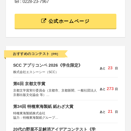
tel : 0228-23-7967
公式ホームページ
おすすめのコンテスト
[PR]
SCC アプリコンペ 2026《学生限定》
23
あと
日
株式会社エスシーシー（SCC）
第6回 京都文学賞
273
あと
日
京都文学賞実行委員会（京都市、京都新聞、一般社団法人
京都出版文化協会 等）
協力：京都府書店商業組合、朝日新聞出版、
KADOKAWA、河出書房新社、幻冬舎、講談社、光文社、
第34回 特種東海製紙 紙わざ大賞
集英社、小学館、祥伝社、新潮社、淡交社、ちいさいミシ
21
あと
日
マ社、徳間書店、早川書房、PHP研究所、双葉社、文藝春
特種東海製紙株式会社
秋、ポプラ社、毎日新聞出版
協力：特種東海製紙グループ
特別協賛：静岡県長泉町
20代の野菜不足解消アイデアコンテスト《学