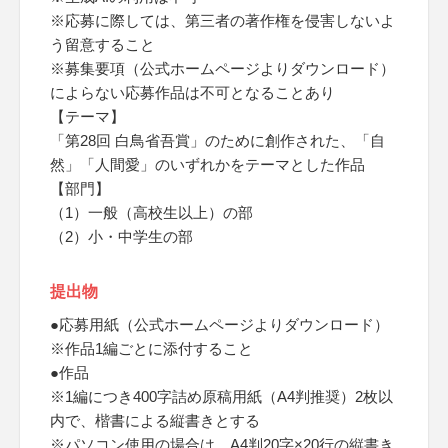
※応募に際しては、第三者の著作権を侵害しないよ
う留意すること
※募集要項（公式ホームページよりダウンロード）
によらない応募作品は不可となることあり
【テーマ】
「第28回 白鳥省吾賞」のために創作された、「自
然」「人間愛」のいずれかをテーマとした作品
【部門】
（1）一般（高校生以上）の部
（2）小・中学生の部
提出物
●応募用紙（公式ホームページよりダウンロード）
※作品1編ごとに添付すること
●作品
※1編につき400字詰め原稿用紙（A4判推奨）2枚以
内で、楷書による縦書きとする
※パソコン使用の場合は、A4判20字×20行の縦書き