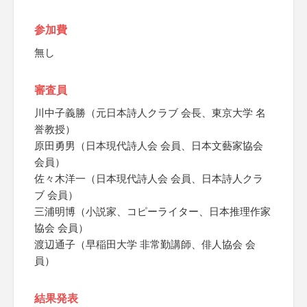
参加費
無し
審査員
川中子義勝（元日本詩人クラブ 会長、東京大学 名
誉教授）
原田勇男（日本現代詩人会 会員、日本文藝家協会
会員）
佐々木洋一（日本現代詩人会 会員、日本詩人クラ
ブ 会員）
三浦明博（小説家、コピーライター、日本推理作家
協会 会員）
渡辺通子（早稲田大学 非常勤講師、俳人協会 会
員）
結果発表