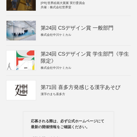
[PR]
世界絵画大賞展 実行委員会
共催：株式会社世界堂
第24回 CSデザイン賞 一般部門
株式会社中川ケミカル
第24回 CSデザイン賞 学生部門《学生
限定》
株式会社中川ケミカル
第71回 喜多方発感じる漢字あそび
漢字のまち喜多方
応募される際は、必ず公式ホームページにて
最新の開催情報をご確認ください。