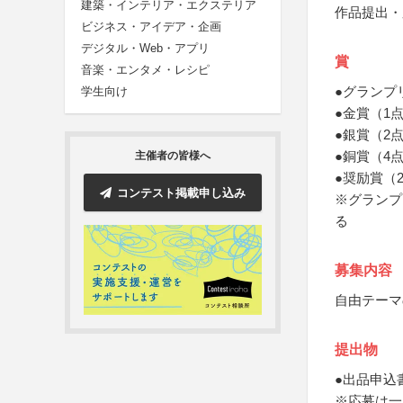
建築・インテリア・エクステリア
作品提出・
ビジネス・アイデア・企画
デジタル・Web・アプリ
賞
音楽・エンタメ・レシピ
●グランプ
学生向け
●金賞（1
●銀賞（2
●銅賞（4
主催者の皆様へ
●奨励賞（
コンテスト掲載申し込み
※グランプ
る
募集内容
自由テーマ
提出物
●出品申込
※応募は一