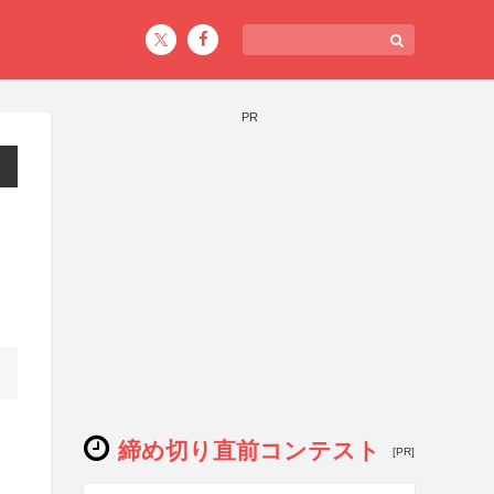
PR
締め切り直前コンテスト
[PR]