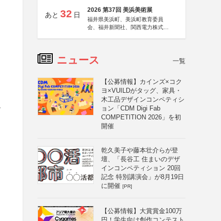
2026 第37回 美浜美術展
32
あと
日
福井県美浜町、美浜町教育委員
会、福井新聞社、関西電力株式会
社
ニュース
一覧
【公募情報】カインズ×コク
ヨ×VUILDがタッグ、家具・
木工品デザインコンペティシ
ョン「CDM Digi Fab
す
COMPETITION 2026」を初
開催
乾久美子や藤本壮介らが登
壇、「長谷工 住まいのデザ
インコンペティション 20回
記念 特別講演会」が8月19日
に開催
[PR]
【公募情報】大賞賞金100万
円！学生向け創作コンテスト