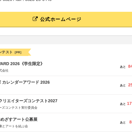
公式ホームページ
ンテスト
[PR]
WARD 2026《学生限定》
8
あと
式会社
 カレンダーアワード 2026
2
あと
クリエイターズコンテスト2027
17
あと
ターズコンテスト実行委員会
をめざすアート公募展
8
あと
康とアートを結ぶ会