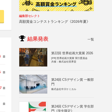
編集部セレクト
高額賞金コンテストランキング《2026年夏》
結果発表
一覧
第22回 世界絵画大賞展 2026
4
日
[PR]
世界絵画大賞展 実行委員会
共催：株式会社世界堂
5
日
第24回 CSデザイン賞 一般部
門
7
日
株式会社中川ケミカル
日
第24回 CSデザイン賞 学生部
門《学生限定》