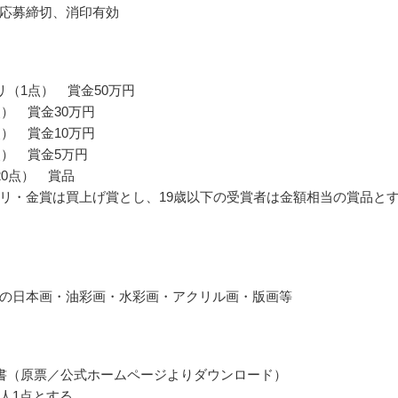
応募締切、消印有効
リ（1点） 賞金50万円
点） 賞金30万円
点） 賞金10万円
点） 賞金5万円
20点） 賞品
リ・金賞は買上げ賞とし、19歳以下の受賞者は金額相当の賞品と
の日本画・油彩画・水彩画・アクリル画・版画等
書（原票／公式ホームページよりダウンロード）
人1点とする