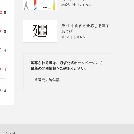
株式会社中川ケミカル
2
日
第71回 喜多方発感じる漢字
3
あそび
日
漢字のまち喜多方
7
日
応募される際は、必ず公式ホームページにて
9
最新の開催情報をご確認ください。
日
「登竜門」編集部
3
日
問い合わせ