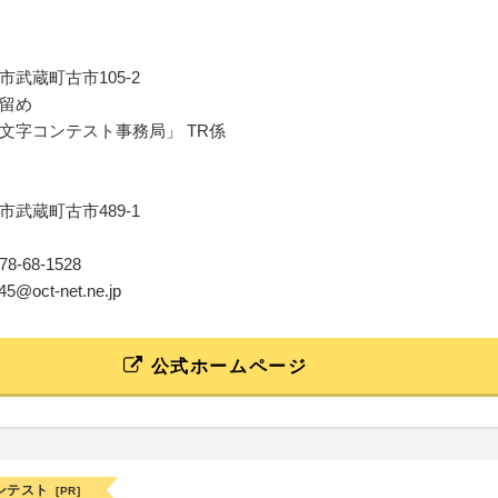
武蔵町古市105-2
留め
文字コンテスト事務局」 TR係
武蔵町古市489-1
0978-68-1528
oh45@oct-net.ne.jp
公式ホームページ
ンテスト
[PR]