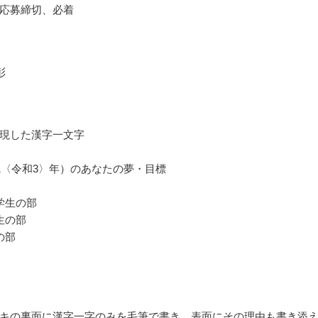
応募締切、必着
彰
現した漢字一文字
21〈令和3〉年）のあなたの夢・目標
学生の部
生の部
の部
キの裏面に漢字一字のみを毛筆で書き、表面にその理由も書き添