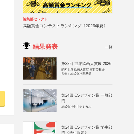
編集部セレクト
高額賞金コンテストランキング《2026年夏》
結果発表
一覧
第22回 世界絵画大賞展 2026
[PR]
世界絵画大賞展 実行委員会
共催：株式会社世界堂
第24回 CSデザイン賞 一般部
門
株式会社中川ケミカル
第24回 CSデザイン賞 学生部
門《学生限定》