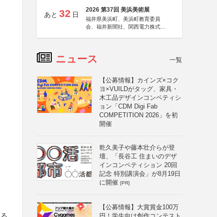
2026 第37回 美浜美術展
32
あと
日
福井県美浜町、美浜町教育委員
会、福井新聞社、関西電力株式会
社
ニュース
一覧
【公募情報】カインズ×コク
ヨ×VUILDがタッグ、家具・
木工品デザインコンペティシ
ョン「CDM Digi Fab
COMPETITION 2026」を初
開催
乾久美子や藤本壮介らが登
壇、「長谷工 住まいのデザ
インコンペティション 20回
記念 特別講演会」が8月19日
に開催
[PR]
【公募情報】大賞賞金100万
える
円！学生向け創作コンテスト