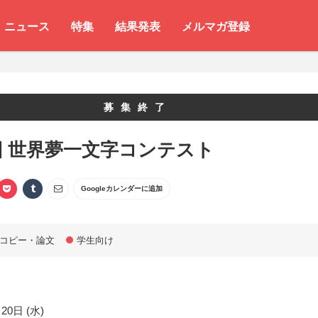
ニュース
特集
結果発表
メルマガ登録
募集終了
回 世界夢一文字コンテスト
Googleカレンダーに追加
コピー・論文
学生向け
20日 (水)