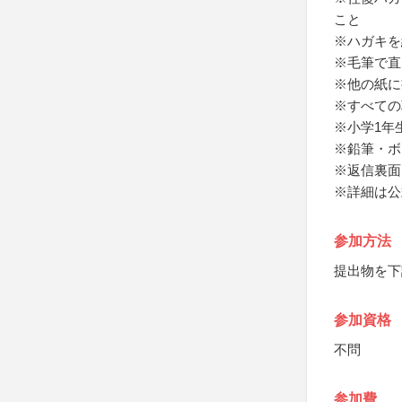
こと
※ハガキを
※毛筆で直
※他の紙に
※すべての
※小学1年
※鉛筆・ボ
※返信裏面
※詳細は公
参加方法
提出物を下
参加資格
不問
参加費