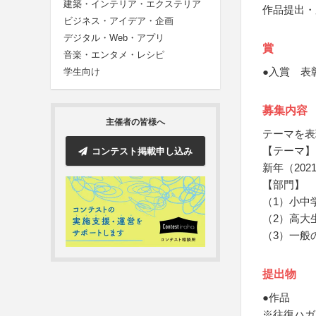
建築・インテリア・エクステリア
作品提出・
ビジネス・アイデア・企画
デジタル・Web・アプリ
賞
音楽・エンタメ・レシピ
●入賞 表
学生向け
募集内容
主催者の皆様へ
テーマを表
【テーマ】
コンテスト掲載申し込み
新年（20
【部門】
（1）小中
（2）高大
（3）一般
提出物
●作品
※往復ハガ