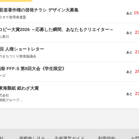
版 音楽著作権の啓発チラシ デザイン大募集
15
あと
ラオケ使用者連盟
Mコピー大賞2026 ～応募した瞬間、あなたもクリエイター～
2
あと
ム香川
5回 人権ショートレター
2
あと
のまちづくり推進協議会
祭 FFF-S 第9回大会《学生限定》
2
あと
ーズ
種東海製紙 紙わざ大賞
2
あと
式会社
製紙グループ
県長泉町
社
掲載申し込み
主催運営ガイド
利用規約
お