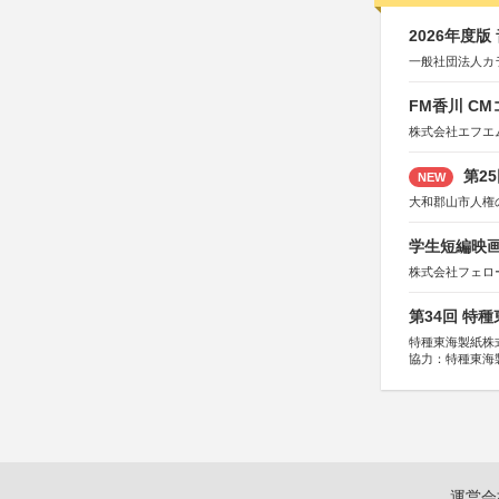
2026年度
一般社団法人カ
FM香川 C
株式会社エフエ
第2
NEW
大和郡山市人権
学生短編映画
株式会社フェロ
第34回 特
特種東海製紙株
協力：特種東海
特別協賛：静岡
運営会