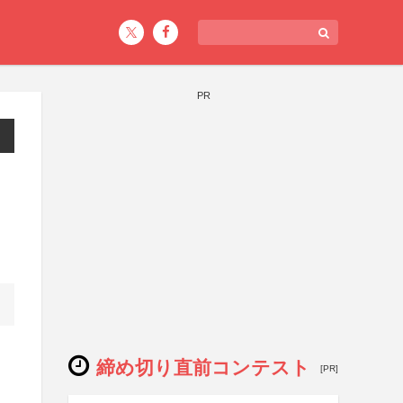
PR
締め切り直前コンテスト
[PR]