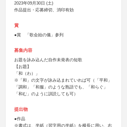
2023年09月30日 (土)
作品提出・応募締切、消印有効
賞
●賞 「歌会始の儀」参列
募集内容
お題を詠み込んだ自作未発表の短歌
【お題】
「和（わ）」
※「和」の文字が詠み込まれていれば可（「平和」
「調和」「和服」のような熟語でも、「和らぐ」
「和む」のように訓読しても可）
提出物
●作品
※書式は、半紙（習字用の半紙）を横長に用い、右