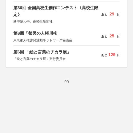
第30回 全国高校生創作コンテスト《高校生限
29
定》
あと
日
國學院大學、高校生新聞社
第6回「都民の人権川柳」
25
あと
日
東京都人権啓発活動ネットワーク協議会
第6回 「絵と言葉のチカラ展」
129
あと
日
「絵と言葉のチカラ展」実行委員会
PR