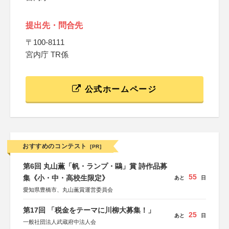
提出先・問合先
〒100-8111
宮内庁 TR係
公式ホームページ
おすすめのコンテスト
[PR]
第6回 丸山薫「帆・ランプ・鷗」賞 詩作品募
55
集《小・中・高校生限定》
あと
日
愛知県豊橋市、丸山薫賞運営委員会
第17回 「税金をテーマに川柳大募集！」
25
あと
日
一般社団法人武蔵府中法人会