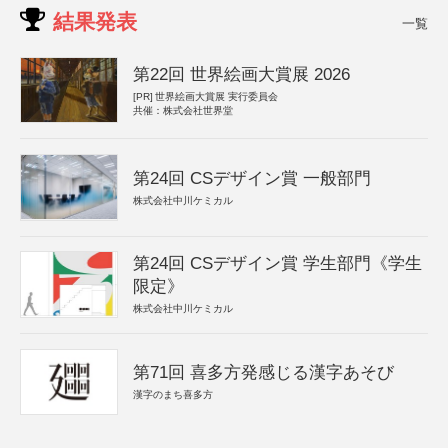
結果発表
一覧
第22回 世界絵画大賞展 2026
[PR]
世界絵画大賞展 実行委員会
共催：株式会社世界堂
第24回 CSデザイン賞 一般部門
株式会社中川ケミカル
第24回 CSデザイン賞 学生部門《学生
限定》
株式会社中川ケミカル
第71回 喜多方発感じる漢字あそび
漢字のまち喜多方