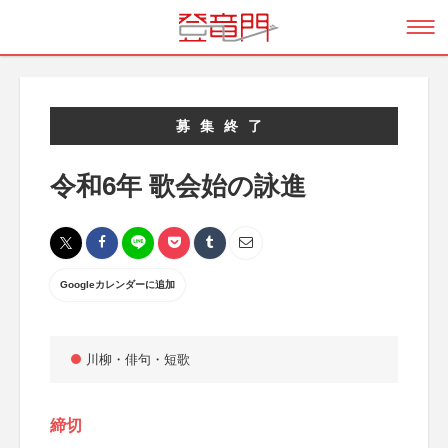
募集終了
令和6年 歌会始の詠進
Googleカレンダーに追加
川柳・俳句・短歌
締切