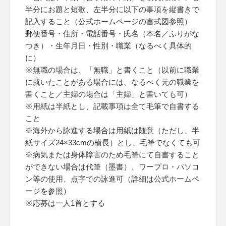
半分にお題と短歌、左半分に以下の事項を縦書きで
記入すること（公式ホームページの書式図参照）
郵便番号・住所・電話番号・氏名（本名／ふりがな
つき）・生年月日・性別・職業（なるべく具体的
に）
※無職の場合は、「無職」と書くこと（以前に職業
に就いたことがある場合には、なるべく元の職業を
書くこと／主婦の場合は「主婦」と書いても可）
※用紙は半紙とし、記載事項は全て毛筆で自書する
こと
※海外から詠進する場合は用紙は随意（ただし、半
紙サイズ24×33cmの横長）とし、毛筆でなくても可
※病気または身体障害のため毛筆にて自書すること
ができない場合は代筆（墨書）、ワープロ・パソコ
ン等の使用、点字での詠進可（詳細は公式ホームペ
ージを参照）
※応募は一人1首とする