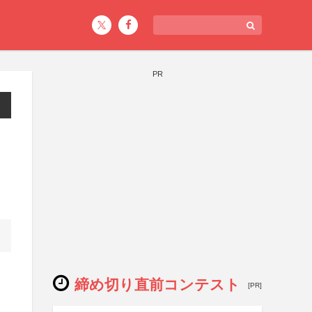
PR
締め切り直前コンテスト
[PR]