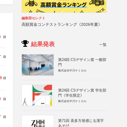
編集部セレクト
高額賞金コンテストランキング《2026年夏》
5
日
結果発表
一覧
7
日
第24回 CSデザイン賞 一般部
門
株式会社中川ケミカル
9
日
第24回 CSデザイン賞 学生部
門《学生限定》
0
日
株式会社中川ケミカル
7
日
第71回 喜多方発感じる漢字
あそび