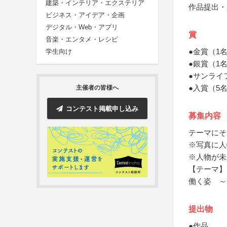
建築・インテリア・エクステリア
作品提出・
ビジネス・アイデア・企画
デジタル・Web・アプリ
賞
音楽・エンタメ・レシピ
●金賞（1
学生向け
●銀賞（1名
●サンライ
●入賞（5
主催者の皆様へ
コンテスト掲載申し込み
募集内容
テーマにそ
※写真に人
※人物が未
【テーマ】
働く姿 ～
提出物
●作品