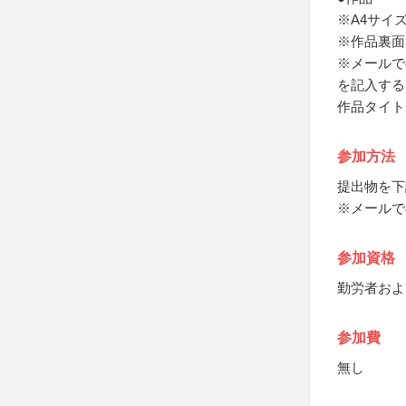
※A4サイ
※作品裏面
※メールで
を記入する
作品タイト
参加方法
提出物を下
※メールで
参加資格
勤労者およ
参加費
無し