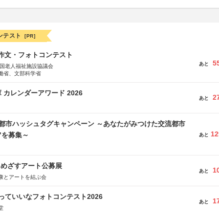
ンテスト
[PR]
護作文・フォトコンテスト
5
あと
全国老人福祉施設協議会
働省、文部科学省
 カレンダーアワード 2026
2
あと
流都市ハッシュタグキャンペーン ～あなたがみつけた交流都市
12
”を募集～
あと
をめざすアート公募展
1
あと
康とアートを結ぶ会
っていいなフォトコンテスト2026
1
あと
堂