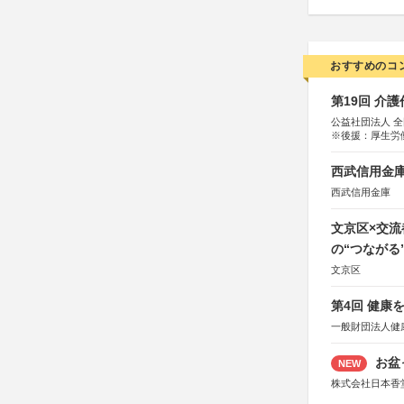
おすすめのコ
第19回 介
公益社団法人 
※後援：厚生労
西武信用金庫
西武信用金庫
文京区×交
の“つながる
文京区
第4回 健康
一般財団法人健
お盆
NEW
株式会社日本香