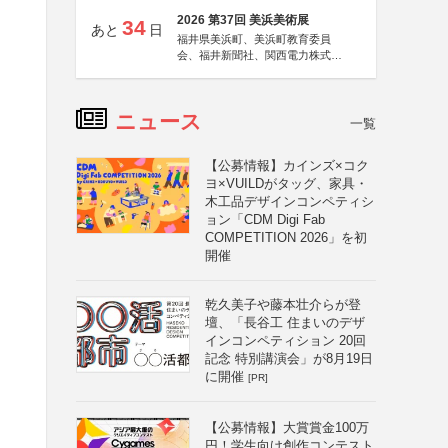
2026 第37回 美浜美術展
34
あと
日
福井県美浜町、美浜町教育委員
会、福井新聞社、関西電力株式会
社
ニュース
一覧
【公募情報】カインズ×コク
ヨ×VUILDがタッグ、家具・
木工品デザインコンペティシ
ョン「CDM Digi Fab
COMPETITION 2026」を初
開催
乾久美子や藤本壮介らが登
壇、「長谷工 住まいのデザ
インコンペティション 20回
記念 特別講演会」が8月19日
に開催
[PR]
【公募情報】大賞賞金100万
円！学生向け創作コンテスト