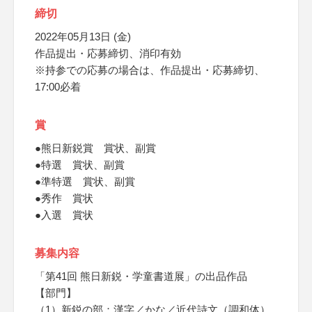
締切
2022年05月13日 (金)
作品提出・応募締切、消印有効
※持参での応募の場合は、作品提出・応募締切、
17:00必着
賞
●熊日新鋭賞 賞状、副賞
●特選 賞状、副賞
●準特選 賞状、副賞
●秀作 賞状
●入選 賞状
募集内容
「第41回 熊日新鋭・学童書道展」の出品作品
【部門】
（1）新鋭の部：漢字／かな／近代詩文（調和体）