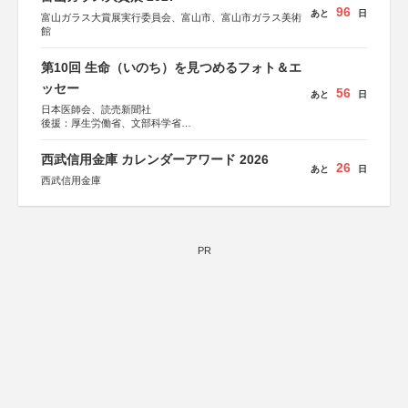
96
あと
日
富山ガラス大賞展実行委員会、富山市、富山市ガラス美術
館
第10回 生命（いのち）を見つめるフォト＆エ
ッセー
56
あと
日
日本医師会、読売新聞社
後援：厚生労働省、文部科学省
協賛：東京海上日動火災保険株式会社、東京海上日動あん
しん生命保険株式会社
西武信用金庫 カレンダーアワード 2026
26
あと
日
西武信用金庫
PR