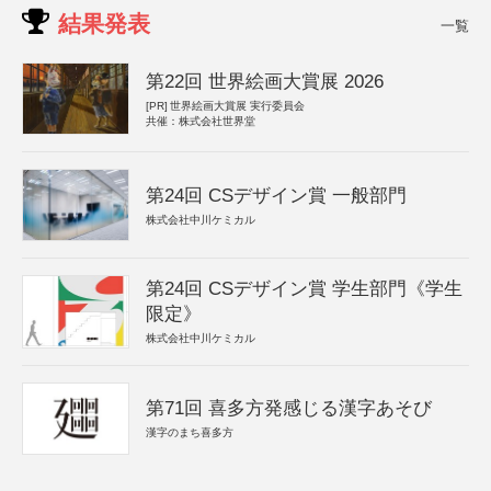
結果発表
一覧
第22回 世界絵画大賞展 2026
[PR]
世界絵画大賞展 実行委員会
共催：株式会社世界堂
第24回 CSデザイン賞 一般部門
株式会社中川ケミカル
第24回 CSデザイン賞 学生部門《学生
限定》
株式会社中川ケミカル
第71回 喜多方発感じる漢字あそび
漢字のまち喜多方