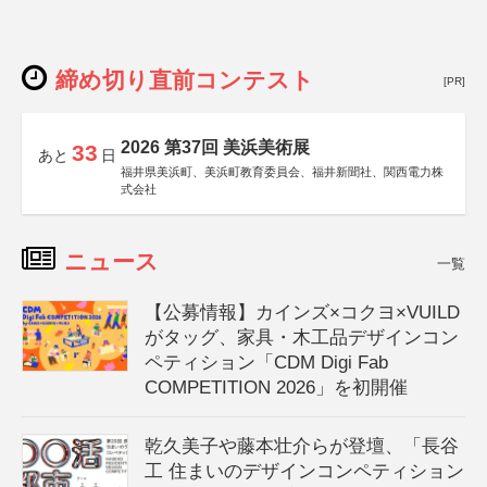
締め切り直前コンテスト
[PR]
2026 第37回 美浜美術展
33
あと
日
福井県美浜町、美浜町教育委員会、福井新聞社、関西電力株
式会社
ニュース
一覧
【公募情報】カインズ×コクヨ×VUILD
がタッグ、家具・木工品デザインコン
ペティション「CDM Digi Fab
COMPETITION 2026」を初開催
乾久美子や藤本壮介らが登壇、「長谷
工 住まいのデザインコンペティション