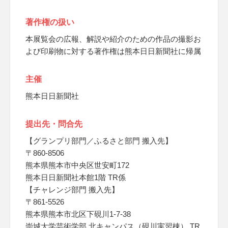
著作権の扱い
本展覧会の広報、解説や紹介のための作品の撮影お
よび印刷物に対する著作権は熊本日日新聞社に帰属
主催
熊本日日新聞社
提出先・問合先
【グランプリ部門／ふるさと部門 搬入先】
〒860-8506
熊本県熊本市中央区世安町172
熊本日日新聞社本館1階 TR係
【チャレンジ部門 搬入先】
〒861‐5526
熊本県熊本市北区下硯川1-7-38
崇城大学芸術学部 北キャンパス（硯川実習棟） TR