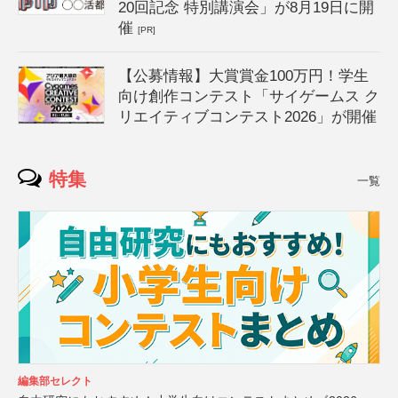
20回記念 特別講演会」が8月19日に開
催
[PR]
【公募情報】大賞賞金100万円！学生
向け創作コンテスト「サイゲームス ク
リエイティブコンテスト2026」が開催
特集
一覧
編集部セレクト