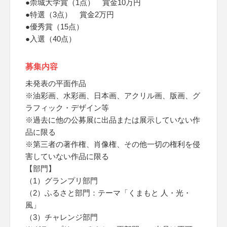
●崇城大学賞（1点） 賞金10万円
●特選（3点） 賞金2万円
●優秀賞（15点）
●入選（40点）
募集内容
未発表の平面作品
※油彩画、水彩画、日本画、アクリル画、版画、グ
ラフィック・デザイン等
※過去に他の公募展に出品または展示していない作
品に限る
※第三者の著作権、肖像権、その他一切の権利を侵
害していない作品に限る
【部門】
（1）グランプリ部門
（2）ふるさと部門：テーマ「くまもと 人・光・
風」
（3）チャレンジ部門