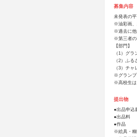
募集内容
未発表の平
※油彩画、
※過去に他
※第三者の
【部門】
（1）グラ
（2）ふる
（3）チャ
※グランプ
※高校生は
提出物
●出品申込
●出品料
●作品
※絵具・糊