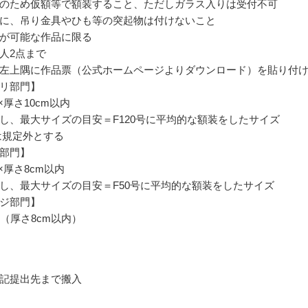
のため仮額等で額装すること、ただしガラス入りは受付不可
に、吊り金具やひも等の突起物は付けないこと
が可能な作品に限る
人2点まで
左上隅に作品票（公式ホームページよりダウンロード）を貼り付
リ部門】
1×厚さ10cm以内
し、最大サイズの目安＝F120号に平均的な額装をしたサイズ
号は規定外とする
部門】
1×厚さ8cm以内
し、最大サイズの目安＝F50号に平均的な額装をしたサイズ
ジ部門】
内（厚さ8cm以内）
記提出先まで搬入