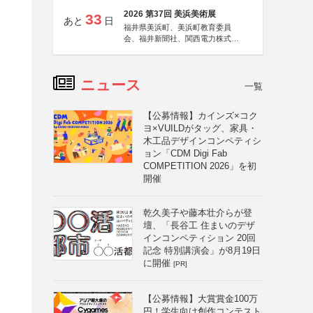
2026 第37回 美浜美術展
33
あと
日
福井県美浜町、美浜町教育委員
会、福井新聞社、関西電力株式会
社
ニュース
一覧
【公募情報】カインズ×コク
ヨ×VUILDがタッグ、家具・
木工品デザインコンペティシ
ョン「CDM Digi Fab
COMPETITION 2026」を初
開催
乾久美子や藤本壮介らが登
壇、「長谷工 住まいのデザ
インコンペティション 20回
記念 特別講演会」が8月19日
に開催
[PR]
【公募情報】大賞賞金100万
円！学生向け創作コンテスト