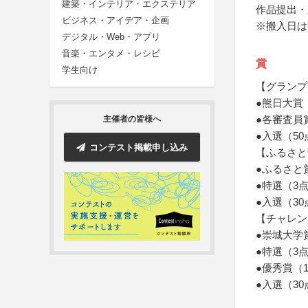
建築・インテリア・エクステリア
作品提出・
ビジネス・アイデア・企画
※搬入日は
デジタル・Web・アプリ
音楽・エンタメ・レシピ
賞
学生向け
【グランプ
●熊日大賞
●各審査員
主催者の皆様へ
●入選（50
コンテスト掲載申し込み
【ふるさと
●ふるさと
●特選（3
●入選（30
【チャレン
●崇城大学
●特選（3
●優秀賞（
●入選（30