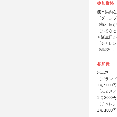
参加資格
熊本県内在
【グランプ
※誕生日が
【ふるさと
※誕生日が
【チャレン
※高校生、ま
参加費
出品料
【グランプ
1点 5000
【ふるさと
1点 3000
【チャレン
1点 1000