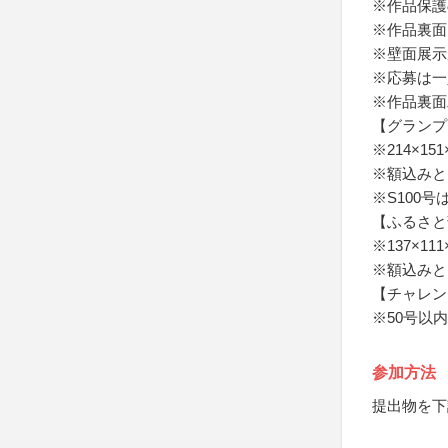
※作品保護
※作品裏面
※壁面展示
※応募は一
※作品裏面
【グランプ
※214×15
※額込みと
※S100
【ふるさと
※137×11
※額込みと
【チャレン
※50号以
参加方法
提出物を下