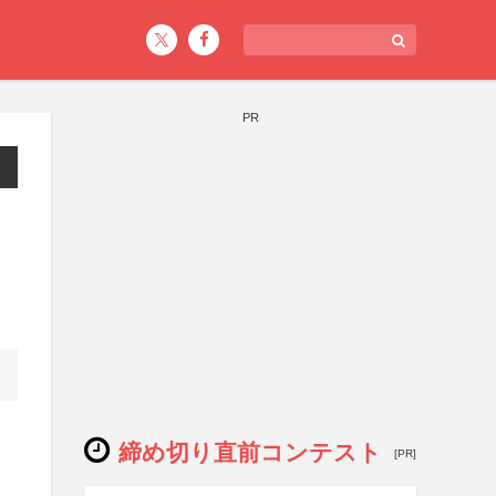
PR
締め切り直前コンテスト
[PR]