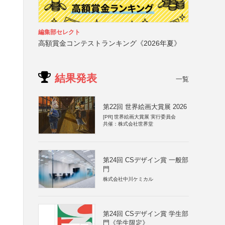
編集部セレクト
高額賞金コンテストランキング《2026年夏》
結果発表
一覧
第22回 世界絵画大賞展 2026
[PR]
世界絵画大賞展 実行委員会
共催：株式会社世界堂
第24回 CSデザイン賞 一般部
門
株式会社中川ケミカル
第24回 CSデザイン賞 学生部
門《学生限定》