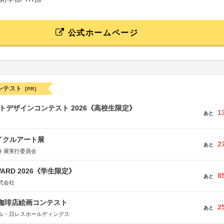
公式ホームページ
ンテスト
[PR]
クトデザインコンテスト 2026《高校生限定》
1
あと
イクルアート展
2
あと
ト展実行委員会
WARD 2026《学生限定》
8
あと
式会社
乃珈琲店絵画コンテスト
2
あと
ル・日レスホールディングス