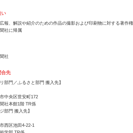
扱い
広報、解説や紹介のための作品の撮影および印刷物に対する著作
聞社に帰属
聞社
問合先
リ部門／ふるさと部門 搬入先】
市中央区世安町172
聞社本館1階 TR係
ジ部門 搬入先】
西区池田4-22-1
術学部 TR係