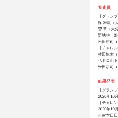
審査員
【グランプ
篠 雅廣（
菅 章（大
野地耕一郎
米田耕司（
【チャレン
林田龍太（
ペドロ山下
米田耕司（
結果発表
【グランプ
2020年
【チャレン
2020年
※熊本日日