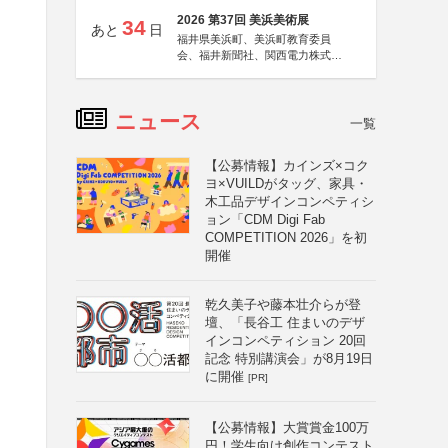
2026 第37回 美浜美術展
34
あと
日
福井県美浜町、美浜町教育委員
会、福井新聞社、関西電力株式会
社
ニュース
一覧
【公募情報】カインズ×コク
ヨ×VUILDがタッグ、家具・
木工品デザインコンペティシ
ョン「CDM Digi Fab
COMPETITION 2026」を初
開催
乾久美子や藤本壮介らが登
壇、「長谷工 住まいのデザ
インコンペティション 20回
記念 特別講演会」が8月19日
に開催
[PR]
【公募情報】大賞賞金100万
円！学生向け創作コンテスト