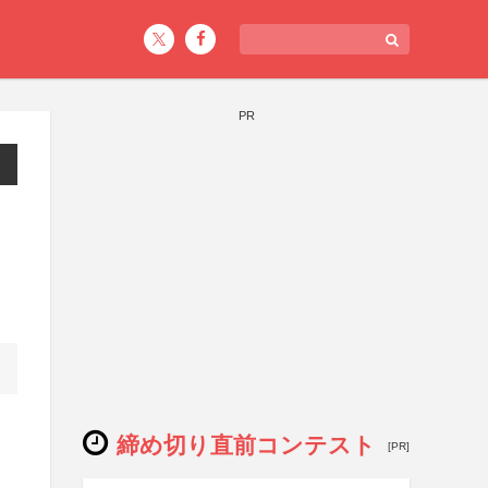
PR
締め切り直前コンテスト
[PR]