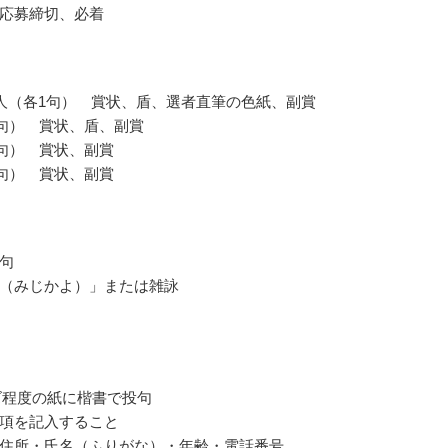
応募締切、必着
人（各1句） 賞状、盾、選者直筆の色紙、副賞
0句） 賞状、盾、副賞
0句） 賞状、副賞
0句） 賞状、副賞
句
（みじかよ）」または雑詠
ズ程度の紙に楷書で投句
項を記入すること
住所・氏名（ふりがな）・年齢・電話番号