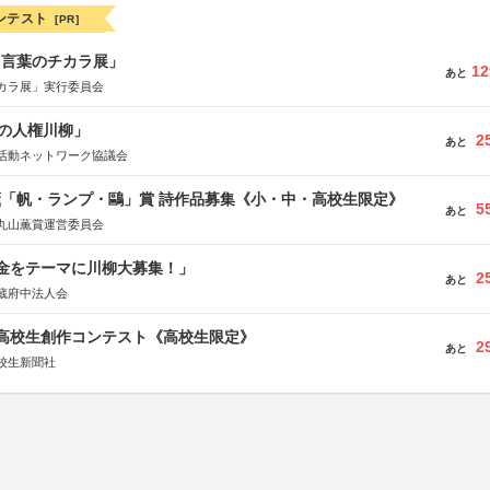
ンテスト
[PR]
と言葉のチカラ展」
12
あと
カラ展」実行委員会
の人権川柳」
2
あと
活動ネットワーク協議会
薫「帆・ランプ・鷗」賞 詩作品募集《小・中・高校生限定》
5
あと
丸山薫賞運営委員会
税金をテーマに川柳大募集！」
2
あと
蔵府中法人会
国高校生創作コンテスト《高校生限定》
2
あと
校生新聞社