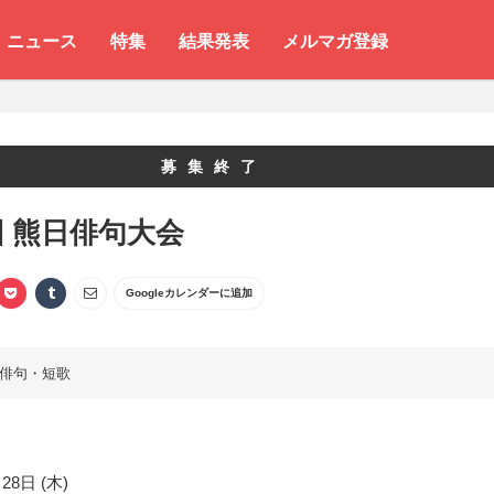
ニュース
特集
結果発表
メルマガ登録
募集終了
回 熊日俳句大会
Googleカレンダーに追加
俳句・短歌
28日 (木)