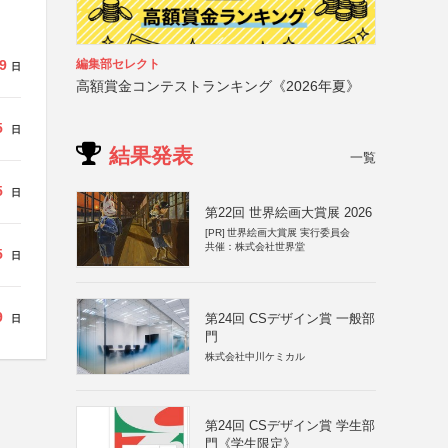
編集部セレクト
9
日
高額賞金コンテストランキング《2026年夏》
5
日
結果発表
一覧
5
日
第22回 世界絵画大賞展 2026
[PR]
世界絵画大賞展 実行委員会
共催：株式会社世界堂
5
日
9
第24回 CSデザイン賞 一般部
日
門
株式会社中川ケミカル
第24回 CSデザイン賞 学生部
門《学生限定》