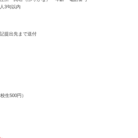
人3句以内
記提出先まで送付
高校生500円）