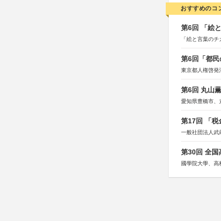
おすすめのコ
第6回 「絵
「絵と言葉のチ
第6回「都民
東京都人権啓発
第6回 丸山
愛知県豊橋市、
第17回 「
一般社団法人武
第30回 全
國學院大學、高