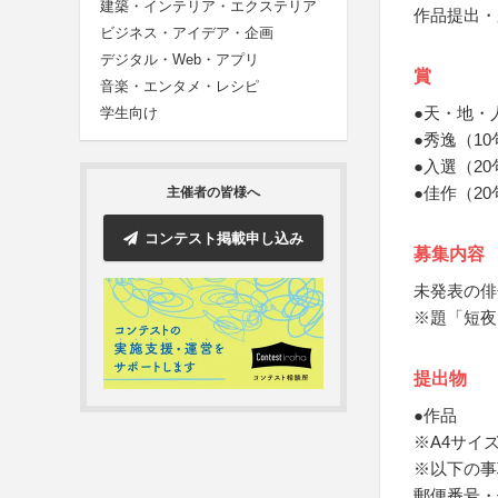
建築・インテリア・エクステリア
作品提出・
ビジネス・アイデア・企画
デジタル・Web・アプリ
賞
音楽・エンタメ・レシピ
●天・地・
学生向け
●秀逸（1
●入選（2
●佳作（2
主催者の皆様へ
コンテスト掲載申し込み
募集内容
未発表の俳
※題「短夜
提出物
●作品
※A4サイ
※以下の事
郵便番号・