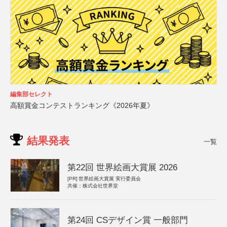
編集部セレクト
高額賞金コンテストランキング《2026年夏》
結果発表
一覧
第22回 世界絵画大賞展 2026
[PR]
世界絵画大賞展 実行委員会
共催：株式会社世界堂
第24回 CSデザイン賞 一般部門