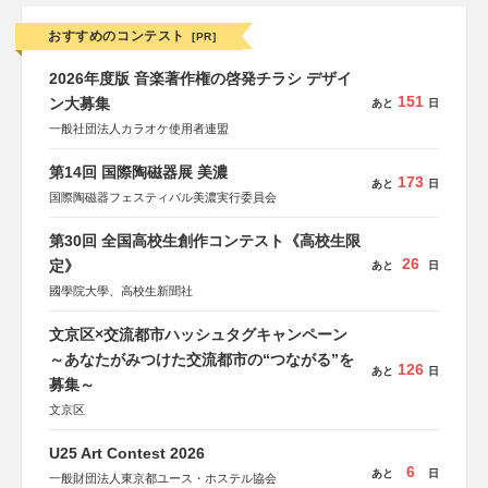
おすすめのコンテスト
[PR]
2026年度版 音楽著作権の啓発チラシ デザイ
151
ン大募集
あと
日
一般社団法人カラオケ使用者連盟
第14回 国際陶磁器展 美濃
173
あと
日
国際陶磁器フェスティバル美濃実行委員会
第30回 全国高校生創作コンテスト《高校生限
26
定》
あと
日
國學院大學、高校生新聞社
文京区×交流都市ハッシュタグキャンペーン
～あなたがみつけた交流都市の“つながる”を
126
あと
日
募集～
文京区
U25 Art Contest 2026
6
あと
日
一般財団法人東京都ユース・ホステル協会