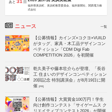
31
あと
日
福井県美浜町、美浜町教育委員会、福井新聞社、関西電力株
式会社
ニュース
一覧
【公募情報】カインズ×コクヨ×VUILD
がタッグ、家具・木工品デザインコン
ペティション「CDM Digi Fab
COMPETITION 2026」を初開催
乾久美子や藤本壮介らが登壇、「長谷
工 住まいのデザインコンペティション
20回記念 特別講演会」が8月19日に開
催
[PR]
【公募情報】大賞賞金100万円！学生
向け創作コンテスト「サイゲームス ク
リエイティブコンテスト2026」が開催