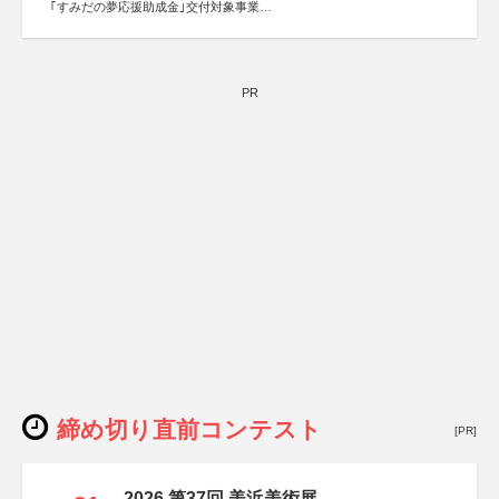
｢すみだの夢応援助成金｣交付対象事業
すみだ五彩の芸術祭 連携企画
PR
締め切り直前コンテスト
[PR]
2026 第37回 美浜美術展