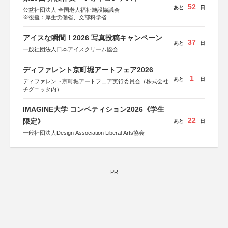
52
あと
日
公益社団法人 全国老人福祉施設協議会
※後援：厚生労働省、文部科学省
アイスな瞬間！2026 写真投稿キャンペーン
37
あと
日
一般社団法人日本アイスクリーム協会
ディファレント京町堀アートフェア2026
1
あと
日
ディファレント京町堀アートフェア実行委員会（株式会社
チグニッタ内）
IMAGINE大学 コンペティション2026《学生
22
限定》
あと
日
一般社団法人Design Association Liberal Arts協会
PR