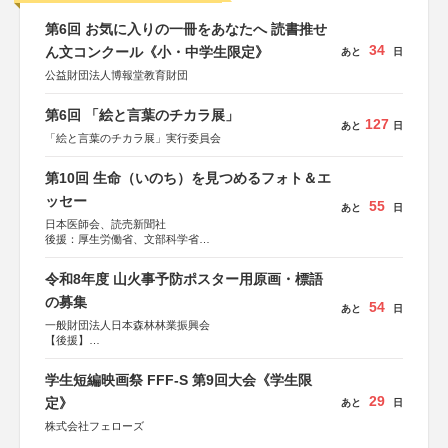
第6回 お気に入りの一冊をあなたへ 読書推せ
34
ん文コンクール《小・中学生限定》
あと
日
公益財団法人博報堂教育財団
第6回 「絵と言葉のチカラ展」
127
あと
日
「絵と言葉のチカラ展」実行委員会
第10回 生命（いのち）を見つめるフォト＆エ
ッセー
55
あと
日
日本医師会、読売新聞社
後援：厚生労働省、文部科学省
協賛：東京海上日動火災保険株式会社、東京海上日動あん
しん生命保険株式会社
令和8年度 山火事予防ポスター用原画・標語
の募集
54
あと
日
一般財団法人日本森林林業振興会
【後援】
総務省消防庁、文部科学省、林野庁、全国森林組合連合
会、森林火災対策協会
学生短編映画祭 FFF-S 第9回大会《学生限
29
定》
あと
日
株式会社フェローズ