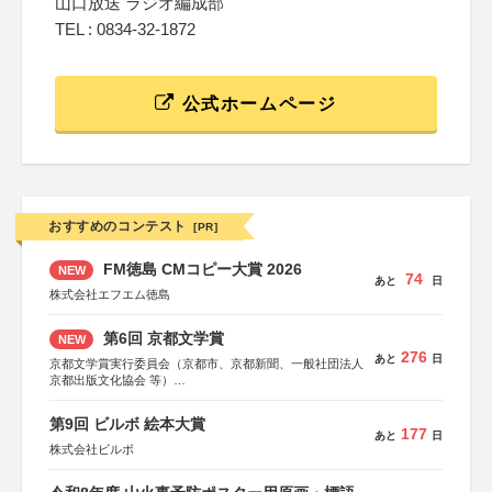
山口放送 ラジオ編成部
TEL : 0834-32-1872
公式ホームページ
おすすめのコンテスト
[PR]
FM徳島 CMコピー大賞 2026
NEW
74
あと
日
株式会社エフエム徳島
第6回 京都文学賞
NEW
276
あと
日
京都文学賞実行委員会（京都市、京都新聞、一般社団法人
京都出版文化協会 等）
協力：京都府書店商業組合、朝日新聞出版、
KADOKAWA、河出書房新社、幻冬舎、講談社、光文社、
第9回 ビルボ 絵本大賞
集英社、小学館、祥伝社、新潮社、淡交社、ちいさいミシ
177
あと
日
マ社、徳間書店、早川書房、PHP研究所、双葉社、文藝春
株式会社ビルボ
秋、ポプラ社、毎日新聞出版