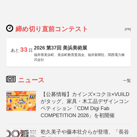
締め切り直前コンテスト
[PR]
2026 第37回 美浜美術展
33
あと
日
福井県美浜町、美浜町教育委員会、福井新聞社、関西電力株
式会社
ニュース
一覧
【公募情報】カインズ×コクヨ×VUILD
がタッグ、家具・木工品デザインコン
ペティション「CDM Digi Fab
COMPETITION 2026」を初開催
乾久美子や藤本壮介らが登壇、「長谷