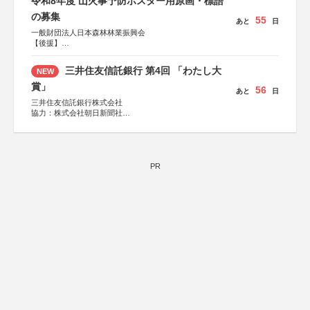
令和8年度 山火事予防ポスター用原画・標語
の募集
55
あと
日
一般財団法人日本森林林業振興会
【後援】
総務省消防庁、文部科学省、林野庁、全国森林組合連合
会、森林火災対策協会
三井住友信託銀行 第4回 「わたし大
NEW
賞」
56
あと
日
三井住友信託銀行株式会社
協力：株式会社朝日新聞社
後援：日本郵便株式会社
PR