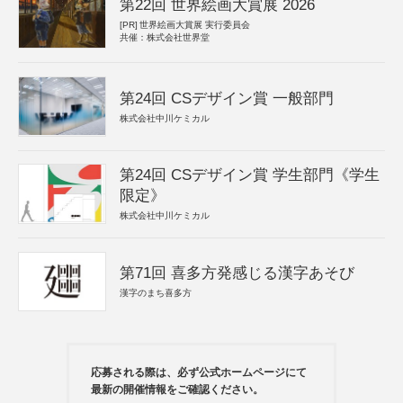
第22回 世界絵画大賞展 2026
[PR]
世界絵画大賞展 実行委員会
共催：株式会社世界堂
第24回 CSデザイン賞 一般部門
株式会社中川ケミカル
第24回 CSデザイン賞 学生部門《学生
限定》
株式会社中川ケミカル
第71回 喜多方発感じる漢字あそび
漢字のまち喜多方
応募される際は、必ず公式ホームページにて
最新の開催情報をご確認ください。