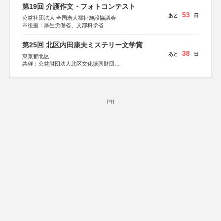
KADOKAWA、河出書房新社、幻冬舎、講談社、光文社、
第19回 介護作文・フォトコンテスト
集英社、小学館、祥伝社、新潮社、淡交社、ちいさいミシ
53
あと
日
マ社、徳間書店、早川書房、PHP研究所、双葉社、文藝春
公益社団法人 全国老人福祉施設協議会
秋、ポプラ社、毎日新聞出版
※後援：厚生労働省、文部科学省
第25回 北区内田康夫ミステリー文学賞
38
あと
日
東京都北区
共催：公益財団法人北区文化振興財団
協力：一般財団法人内田康夫財団
協賛：株式会社実業之日本社
PR