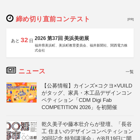
締め切り直前コンテスト
[PR]
2026 第37回 美浜美術展
32
あと
日
福井県美浜町、美浜町教育委員会、福井新聞社、関西電力株
式会社
ニュース
一覧
【公募情報】カインズ×コクヨ×VUILD
がタッグ、家具・木工品デザインコン
ペティション「CDM Digi Fab
COMPETITION 2026」を初開催
乾久美子や藤本壮介らが登壇、「長谷
工 住まいのデザインコンペティション
20回記念 特別講演会」が8月19日に開