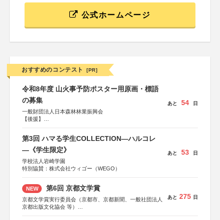
公式ホームページ
おすすめのコンテスト
[PR]
令和8年度 山火事予防ポスター用原画・標語
の募集
54
あと
日
一般財団法人日本森林林業振興会
【後援】
総務省消防庁、文部科学省、林野庁、全国森林組合連合
会、森林火災対策協会
第3回 ハマる学生COLLECTION―ハルコレ
―《学生限定》
53
あと
日
学校法人岩崎学園
特別協賛：株式会社ウィゴー（WEGO）
第6回 京都文学賞
NEW
275
あと
日
京都文学賞実行委員会（京都市、京都新聞、一般社団法人
京都出版文化協会 等）
協力：京都府書店商業組合、朝日新聞出版、